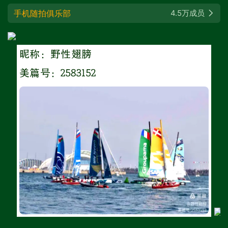
手机随拍俱乐部
4.5万成员
昵称：野性翅膀
美篇号：2583152