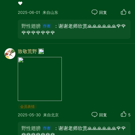
❤️
2025-06-01
来自山东
回复
6
野性翅膀
：谢谢老师欣赏🙏🙏🙏🙏🙏🙏🌹🌹
🌹🌹🌹🌹🌹🌹🌹
致敬荒野
青岛的海滨，远处矗立着多栋高楼大
厦，建筑风格现代，其中一栋顶部造型独
特。海边似乎有一处热闹的场所，人群聚
会员表情
集。海面上，蓝色的海水泛起波浪，几艘
2025-05-30
来自北京
回复
5
船只正在航行，近处一艘白色快艇快速驶
野性翅膀
：谢谢老师欣赏🙏🙏🙏🙏🙏🙏🌹🌹
过，留下一道白色航迹，稍远处还有一艘
🌹🌹🌹🌹🌹🌹🌹