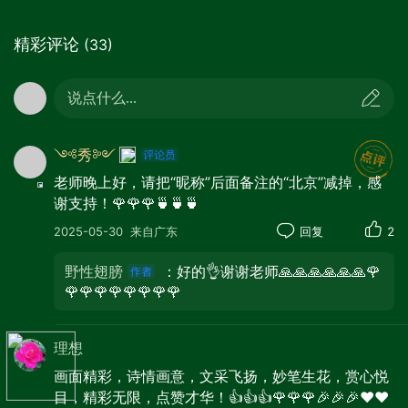
精彩评论
(33)
说点什么...
༺秀༻
老师晚上好，请把“昵称”后面备注的“北京”减掉，感
谢支持！🌹🌹🌹🍵🍵🍵
2025-05-30
来自广东
回复
2
野性翅膀
：好的👌谢谢老师🙏🙏🙏🙏🙏🙏🌹
🌹🌹🌹🌹🌹🌹🌹🌹
理想
画面精彩，诗情画意，文采飞扬，妙笔生花，赏心悦
目，精彩无限，点赞才华！👍👍👍🌹🌹🌹🎉🎉🎉❤️❤️