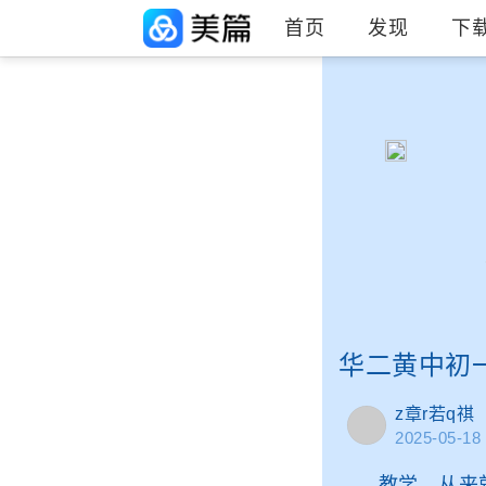
首页
发现
下
华二黄中初
z章r若q祺
2025-05-18
教学，从来就