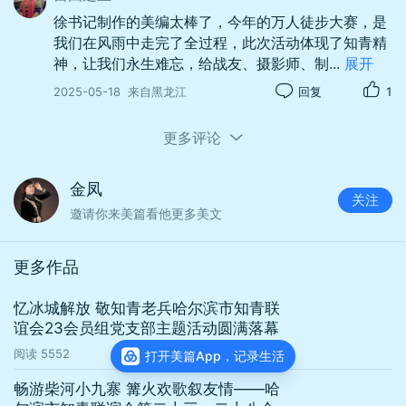
徐书记制作的美编太棒了，今年的万人徒步大赛，是
我们在风雨中走完了全过程，此次活动体现了知青精
神，让我们永生难忘，给战友、摄影师、制
...
展开
2025-05-18
来自黑龙江
回复
1
更多评论
金凤
关注
邀请你来美篇看他更多美文
担任主旗手是23组知青，也是退伍军人辛鸿照。
更多作品
忆冰城解放 敬知青老兵哈尔滨市知青联
谊会23会员组党支部主题活动圆满落幕
阅读
5552
打开美篇App，记录生活
畅游柴河小九寨 篝火欢歌叙友情——哈