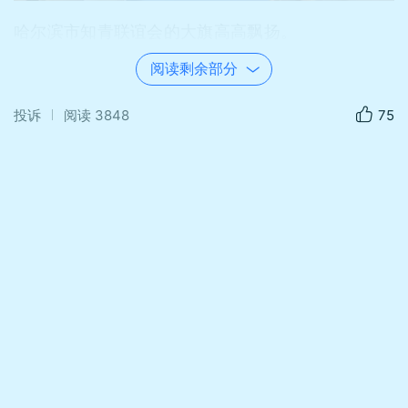
哈尔滨市知青联谊会的大旗高高飘扬。
阅读剩余部分
投诉
阅读
3848
75
知青联谊会冰花姐录像并做了现场直播截选。