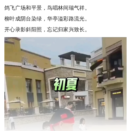
鸽飞广场和平景，鸟唱林间瑞气祥。
柳叶成阴台染绿，华亭溢彩路流光。
开心录影斜阳照，忘记归家兴致长。