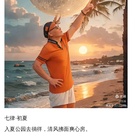
七律·初夏
入夏公园去徜徉，清风拂面爽心房。