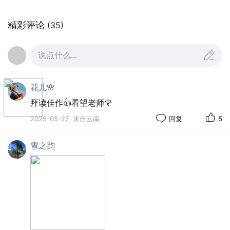
七律·初夏游
凭栏骋目笑眉扬，兴致抬头向远方。
精彩评论
(35)
沃野流辉描画卷，夕霞溢彩韵诗章。
说点什么...
荷香扑面撩人醉，叶舞盈眸诱客狂。
驾驶豪车巡美妙，花前照影展时芳。
花儿🌸
拜读佳作👍看望老师🌹
2025-05-27
来自云南
回复
5
雪之韵