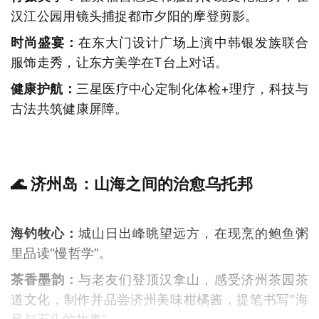
汉江公园用镜头捕捉都市夕阳的摩登剪影。
时尚盛宴：
在东大门设计广场上演中韩银发族联合
服饰走秀，让东方美学在T台上对话。
健康护航：
三星医疗中心定制化体检+理疗，科技与
古法共筑健康屏障。
🌊 济州岛：山海之间的治愈乌托邦
海钓牧心：
城山日出峰眺望远方，在现烹的鲍鱼粥
里品读“慢哲学”。
茶香墨韵：
与老友们登顶汉拿山，感受济州茶园茶
道文化，制作并品尝济州美味柑橘酱，提笔书写“海