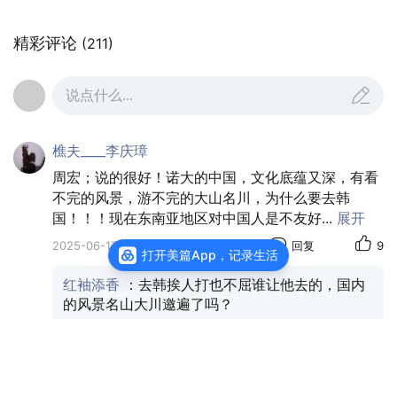
精彩评论
(211)
书画同源：
书画工坊内与韩国书法家共写“和而不
同”，纸墨间交融成趣。
说点什么...
舌尖外交：
拌饭博物馆揭秘“五行五色”饮食哲学，辛
奇大师课品味辛奇的各具特色。
樵夫____李庆璋
周宏；说的很好！诺大的中国，文化底蕴又深，有看
民乐雅集：
韩屋村传统庭院中，中韩中老年民乐团
不完的风景，游不完的大山名川，为什么要去韩
以伽倻琴与古筝共谱《春江花月夜》。
国！！！现在东南亚地区对中国人是不友好
...
展开
2025-06-17
来自湖北
回复
9
打开美篇App，记录生活
红袖添香
：去韩挨人打也不屈谁让他去的，国内
的风景名山大川邀遍了吗？
🌉 釜山：海港都市的活力密码
鸿羽工作室
：2千年前韩国越南都是在华夏的版
图上 。论他们的文明文化底蕴都是来自华夏的。
全部4条回复