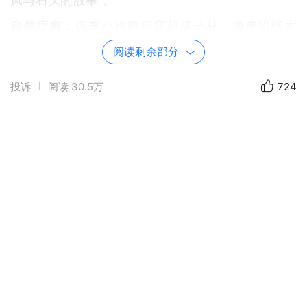
风与石头的故事”。
自然疗愈：
偶来小路骑行穿越橘子林，海岸沿线太
极晨练，让身心与潮汐同频呼吸。
阅读剩余部分
投诉
阅读
30.5万
724
🎵 江原道：山水律动中的艺术觉醒
音乐共鸣：
平昌阿尔卑斯音乐节上与韩国乐友共奏
《桔梗谣》，让民乐跨越语言直抵心灵。
骑行写意：
南怡岛杉木道骑行，春末夏初的绿荫长
廊治愈心灵。
🎨 全州：千年韩屋里的文化对话