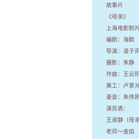
故事片
《母亲》
上海电影制片
编剧：海默
导演：凌子
摄影：朱静
作曲：王云
美工：卢景
录音：朱伟
演员表：
王淑静（母
老邓～金焰