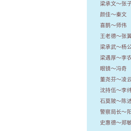
梁承文～张
颜佳～秦文
喜鹊～师伟
王老德～张
梁承武～杨
梁遇厚～李
眼镜～冯奇
董尧芬～凌
沈持伍～李
石莫陂～陈
警察局长～
史惠德～郑