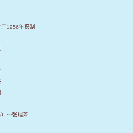
厂1956年摄制
风
阶
光
刚
亲）～张瑞芳