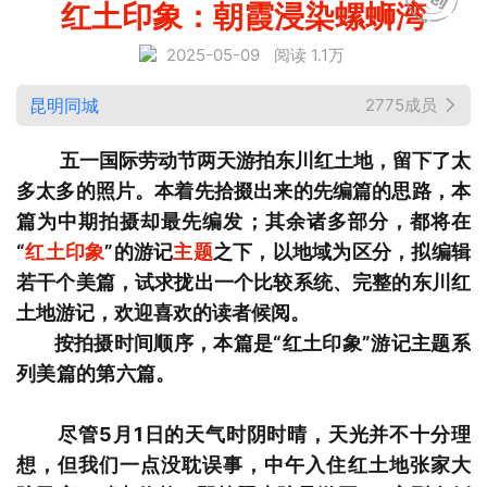
红土印象：朝霞浸染螺蛳湾
2025-05-09
阅读 1.1万
昆明同城
2775成员
五一国际劳动节两天游拍东川红土地，留下了太
多太多的照片。本着先拾掇出来的先编篇的思路，本
篇为中期拍摄却最先编发；其余诸多部分，都将在
“
红土印象
”的游记
主题
之下，以地域为区分，拟编辑
若干个美篇，试求拢出一个比较系统、完整的东川红
土地游记，欢迎喜欢的读者候阅。
按拍摄时间顺序，本篇是“红土印象”游记主题系
列美篇的第六篇。
尽管5月1日的天气时阴时晴，天光并不十分理
想，但我们一点没耽误事，中午入住红土地张家大