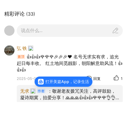
精彩评论
(33)
说点什么...
弘 铁
👍👍👍🌹🌹🌹🎉🎉🎉❤️ 名号无求实有求，追光
赶日每丰收。 红土地间觅靓影，朝阳解意助风流！👍
👍👍
2025-05-09
来自海南
回复
1
打开美篇App，记录生活
无求
：敬谢老友拨冗关注，高评鼓励，
凝诗期冀，抬爱分享！🙏🙏🙏👍👍👍🌹🌹🌹👌👌
👌🎉🎉🎉❤️
昆明好运角
精美拍摄，光影佳作，喝彩盛赞！👍👍👍🌹🌹🌹