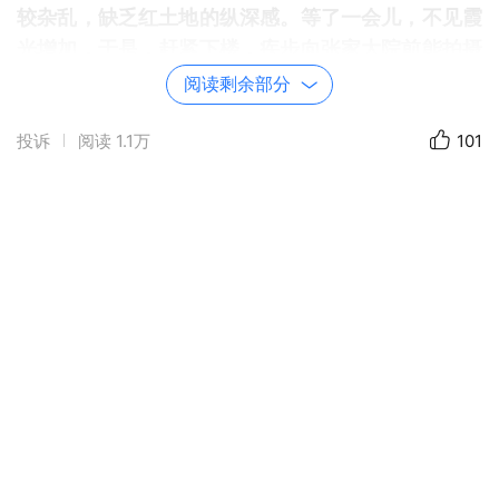
较杂乱，缺乏红土地的纵深感。等了一会儿，不见霞
光增加，于是，赶紧下楼，疾步向张家大院前能拍摄
到朝霞和红土地相对壮阔场景的山坡奔去。
阅读剩余部分
投诉
阅读
1.1万
101
东川红土地地处乌蒙山区，属高原山区地貌，此
地山岭纵横交错，山峦起伏不平，红土丘陵一望无
际。没想到霞光比楼拍时有所壮阔，赶紧寻找角度，
用手机一顿抓拍。
不停歇地寻找角度，是我应对不熟悉场景的本
能。