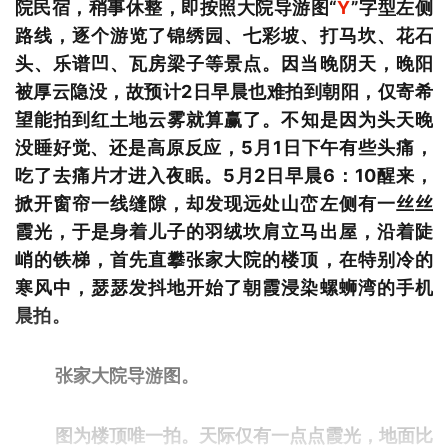
院民宿，稍事休整，即按照大院导游图“
Y
”字型左侧
路线，逐个游览了锦绣园、七彩坡、打马坎、花石
头、乐谱凹、瓦房梁子等景点。因当晚阴天，晚阳
被厚云隐没，故预计2日早晨也难拍到朝阳，仅寄希
望能拍到红土地云雾就算赢了。
不知是因为头天晚
没睡好觉、还是高原反应，5月1日下午有些头痛，
吃了去痛片才进入夜眠。5月2日早晨6：10醒来，
掀开窗帘一线缝隙，却发现远处山峦左侧有一丝丝
霞光，于是身着儿子的羽绒坎肩立马出屋，沿着陡
峭的铁梯，首先直攀张家大院的楼顶，在特别冷的
寒风中，瑟瑟发抖地开始了朝霞浸染螺蛳湾的手机
晨拍。
张家大院导游图。
图为楼顶唯一拍。天际仅有一点点霞光，地面比