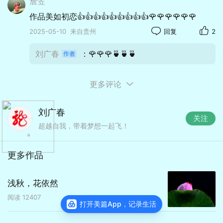
詹笠
作品美如初恋👍👍👍👍👍👍👍👍👍🌹🌹🌹🌹🌹🌹
2025-05-10
来自贵州
回复
2
刘广春
：🌹🌹🌹🍵🍵🍵
更多评论
刘广春
关注
超越自我，带着梦想一起飞！
更多作品
浅秋，花依然
阅读
12407
打开美篇App，记录生活