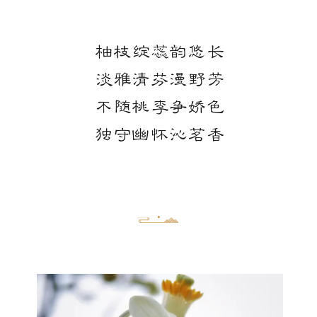
柚枝绽蕊韵悠长
‍淡雅清芬漫野芳
‍不随桃李争娇色
‍独守幽怀沁茗香
.