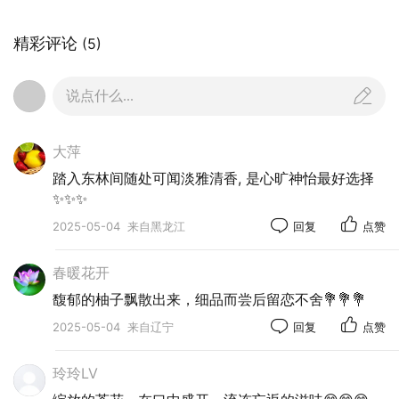
.
精彩评论
(5)
说点什么...
大萍
踏入东林间随处可闻淡雅清香, 是心旷神怡最好选择
✨✨✨
2025-05-04
来自黑龙江
回复
点赞
春暖花开
馥郁的柚子飘散出来，细品而尝后留恋不舍💐💐💐
2025-05-04
来自辽宁
回复
点赞
玲玲LV