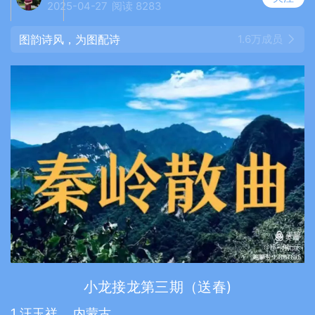
2025-04-27
阅读 8283
图韵诗风，为图配诗
1.6万成员
小龙接龙第三期（送春)
1.汪玉祥 内蒙古