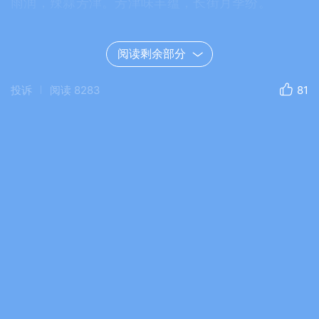
雨润，辣蒜芳津。芳津味丰蕴，长街月季纷。
4.王巨山（吉林）
阅读剩余部分
〔双调•鱼游春水〕叹梅（中原音韵·齐微韵）
投诉
阅读
8283
81
落红飞，送春归，梅花枝、瘦影愁眉。花韵半残香
渐退，红染斜晖，春颜恋清媚，东风不忍吹。
6.吕顺政（湖南）
〔双调•鱼游春水〕暮春随笔（中原音韵）
碧云浓，紫天空。夕阳红美景春风，芳草绿花香玉
洞，秀色高峰。明山脉银凤，清江溢水龙。