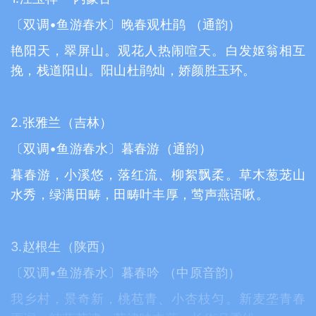
〔双调•鱼游春水〕晚春观杜鹃 （通韵）
艳阳天，翠屏山。观花人热闹喧天。白发妪翁相互
挽，栈道阳山。阳山杜鹃灿，娇颜胜玉环。
2.张雅兰（吉林）
〔双调•鱼游春水〕暮春游（通韵）
暮春游，小溪悠，落红流、柳絮飘柔。草木葱茏山
水秀，绿满田畴，田畴叶丰厚，莺声燕语啾。
3.赵根生（陕西）
〔双调•鱼游春水〕暮春吟 （中原音韵）
我乡村，景奇新，桃苞青、小杏枝匀。新麦垄青春