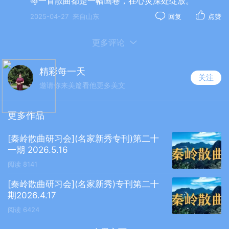
每一首散曲都是一幅画卷，在心灵深处绽放。
〔双调鱼游春水〕暮春桔花开
2025-04-27
来自山东
回复
点赞
(中原音韵)
更多评论
雨轻飘，喜冲霄。看林中、桔树花妖。双凤几莺林
里跃，上下风骚，风骚扭腰笑，家园格外娇。
精彩每一天
关注
邀请你来美篇看他更多美文
10.强健（陕西宝鸡）
更多作品
〔双调•鱼游春水〕长相思（中原音韵）
[秦岭散曲研习会](名家新秀专刊)第二十
接清晨，送黄昏，心中装个摄魂人。情愫写成鱼雁
一期 2026.5.16
信，好梦重温。难收寸心紊，还添未了因。
阅读
8141
[秦岭散曲研习会](名家新秀)专刊第二十
11.李春厚 （山东）
期2026.4.17
阅读
6424
〔双调·鱼游春水〕（通韵）