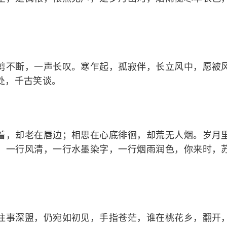
不断，一声长叹。寒乍起，孤寂伴，长立风中，愿被风
处，千古笑谈。
，却老在唇边；相思在心底徘徊，却荒无人烟。岁月里
，一行风清，一行水墨染字，一行烟雨润色，你来时，
事深盟，仍宛如初见，手指苍茫，谁在桃花乡，翻开，