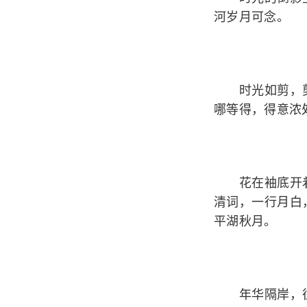
河岁月可念。
时光如剪，剪
哪等得，得意浓
花在袖底开着
清词，一行月白
平湖秋月。
年华隔岸，往