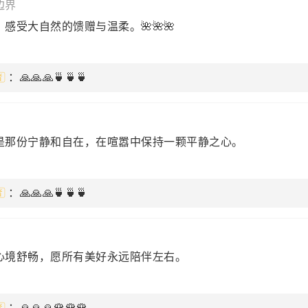
边界
感受大自然的馈赠与温柔。🌺🌺🌺
：🙏🙏🙏🍵🍵🍵
是那份宁静和自在，在喧嚣中保持一颗平静之心。
：🙏🙏🙏🍵🍵🍵
心境舒畅，愿所有美好永远陪伴左右。
：🙏🙏🙏🌹🌹🌹