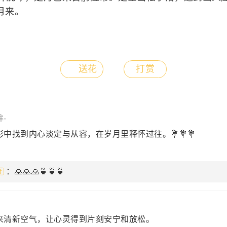
月来。
送花
打赏
-
中找到内心淡定与从容，在岁月里释怀过往。💐💐💐
：🙏🙏🙏🍵🍵🍵
来清新空气，让心灵得到片刻安宁和放松。