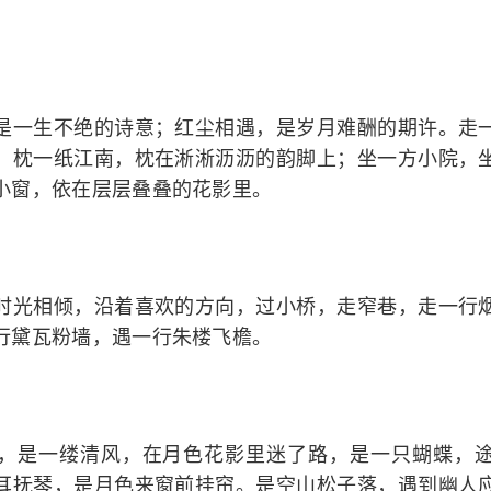
一生不绝的诗意；红尘相遇，是岁月难酬的期许。走一
；枕一纸江南，枕在淅淅沥沥的韵脚上；坐一方小院，
小窗，依在层层叠叠的花影里。
光相倾，沿着喜欢的方向，过小桥，走窄巷，走一行烟
行黛瓦粉墙，遇一行朱楼飞檐。
是一缕清风，在月色花影里迷了路，是一只蝴蝶，途
耳抚琴，是月色来窗前挂帘。是空山松子落，遇到幽人