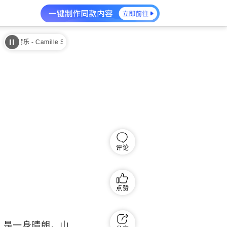
- Camille Saint-Saens The Swan
卡米耶·聖桑天鹅古典音乐 - Camille Sa
评论
点赞
是一身晴朗，山