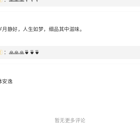
岁月静好，人生如梦，细品其中滋味。
：🙏🙏🙏🍵🍵🍵
体安逸
暂无更多评论