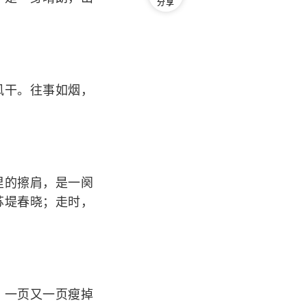
分享
干。往事如烟，
的擦肩，是一阕
苏堤春晓；走时，
一页又一页瘦掉