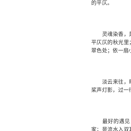
的平仄。
灵魂染香，是
平仄仄的秋光里
翠色处；依一扇
淡云来往，时
桨声灯影，过一
最好的遇见，
家；是流水入双