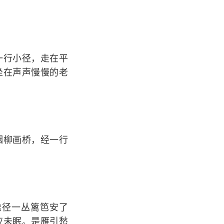
行小径，走在平
坐在声声慢慢的老
柳画桥，经一行
径一丛篱笆安了
应未眠。是雁引愁