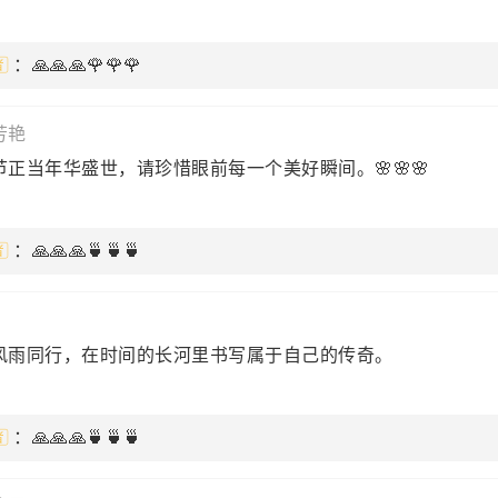
：🙏🙏🙏🌹🌹🌹
芳艳
正当年华盛世，请珍惜眼前每一个美好瞬间。🌸🌸🌸
：🙏🙏🙏🍵🍵🍵
风雨同行，在时间的长河里书写属于自己的传奇。
：🙏🙏🙏🍵🍵🍵