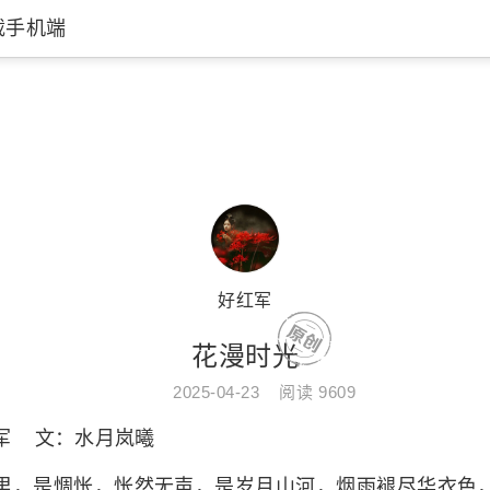
载手机端
卡米耶·聖桑天鹅古典音乐 
好红军
花漫时光
2025-04-23
阅读
9609
 文：水月岚曦
，是惆怅，怅然无声，是岁月山河，烟雨褪尽华衣色，