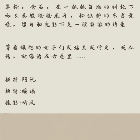
翠松，仓石，在一抹抹白墙的衬托下
如长卷般徐徐展开，松独特的东方意
境，留白和光影下是一股静谧的诗意…
穿着旗袍的女子们或站立或行走，或私
语，就像活在古卷里……
模特:阿阮
模特:瑶瑶
​摄影:听风