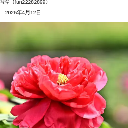
22282899）
年4月12日