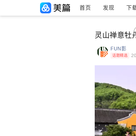
首页
发现
下
灵山禅意牡
FUN影
20
话题精选