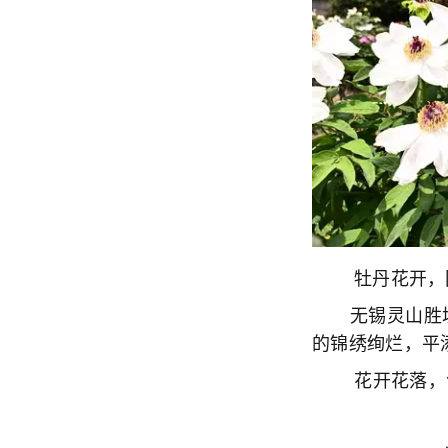
牡丹花开，国
无锡灵山胜境
的锦绣绚烂，平
花开花落，色