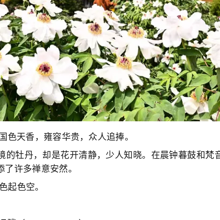
色天香，雍容华贵，众人追捧。
的牡丹，却是花开清静，少人知晓。在晨钟暮鼓和梵音
添了许多禅意安然。
起色空。