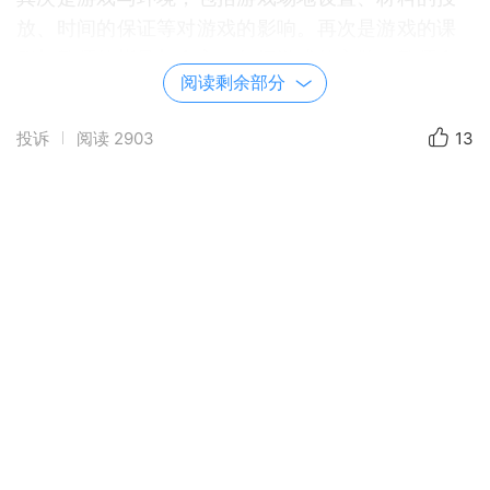
放、时间的保证等对游戏的影响。再次是游戏的课
程与教师的指导与介入，包括游戏的主题、教师介
阅读剩余部分
入的时机、教师指导的作用。
6、游戏观察的方法
投诉
阅读
2903
13
扫描观察法：在相等的时间段里对观察对象依次轮
流进行观察。适合于粗线条地了解全班儿童的游戏
情况，一般在游戏开始和结束的时候运用较多。
定点观察法：固定在游戏中的某一区域定点进行观
察，适合于了解某主题或区域幼儿的游戏情况，一
般多在游戏过程中使用。
追踪观察法：确定1～2个学前儿童作为观察对象，
观察他们在游戏活动中的各种情况，固定人而不固
定地点。适合于观察了解个别学前儿童在游戏中的
发展水平。可以自始至终地观察，也可以就某一时
段或某一情节进行观察。
观察的记录：记录的方式有表格记录、实况记录、