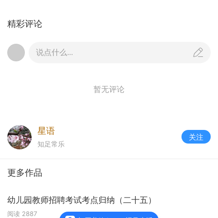
图示记录。有条件的可以充分利用摄像机、照相
精彩评论
机、录音机等现代化教育设备进行观察记录，记录
的要求是全面性、立体性、长久性和有效性。
说点什么...
7、教师对幼儿游戏过程的介入效应
正效介入：教师的介入支持了幼儿的游戏意愿，使
幼儿顺利地实现并推进了游戏的进展。
暂无评论
负效介入：教师的介入干扰、转移或替代了幼儿原
来的活动意向。
无效介入：幼儿对教师的介入不予理会。
星语
8幼儿游戏三个阶段的介入时机
关注
知足常乐
游戏开始前：丰富幼儿的知识经验，让幼儿更多地
认识社会角色，为幼儿创设适宜的空间、心理环
更多作品
境。
游戏进行中：以观察为依据，确定指导与介入的时
幼儿园教师招聘考试考点归纳（二十五）
机。确定指导的方式方法。
阅读
2887
介入时机——当幼儿在游戏中有不安全的倾向时；