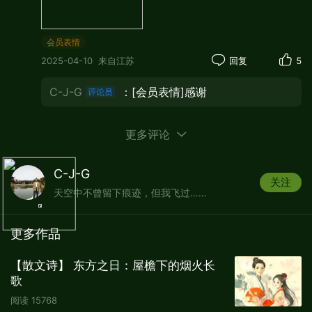
会员表情
2025-04-10
来自江苏
回复
5
夜幕里星辰轻轻低语，
C-J-G
：[会员表情]感谢
我以笔为舟驶向浩瀚星河。
银河倾泻如梦，
更多评论
照亮心底的思念轮廓。
风轻轻吹动夜的帘幕，
C-J-G
关注
天空中不曾留下痕迹，但我飞过……
影子在时光里悄悄拉长。
直到星光洒满窗棂，
更多作品
我才彻悟，
【散文诗】 东方之日：屋檐下的烟火长
思念早已填满心间的空旷。
歌
我与你之间，
阅读
15768