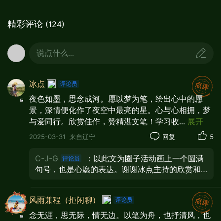
精彩评论
(124)
说点什么...
冰点
夜色如墨，思念成河。愿以梦为笔，绘出心中的愿
景，深情便化作了夜空中最亮的星。心与心相拥，梦
与爱同行。欣赏佳作，赞精湛文笔！学习收
...
展开
2025-03-31
来自辽宁
回复
5
C-J-G
：以此文为圈子活动画上一个圆满
句号，也是心愿的表达。谢谢冰点主持的欣赏和
唯美精彩点评鼓励支持！祝福春安祺祥顺心顺
意！🌹🌹🌹🍵🍵🍵🙏🙏🙏
风雨兼程（拒闲聊）
念无涯，思无际，情无边。以笔为舟，也抒清风，也