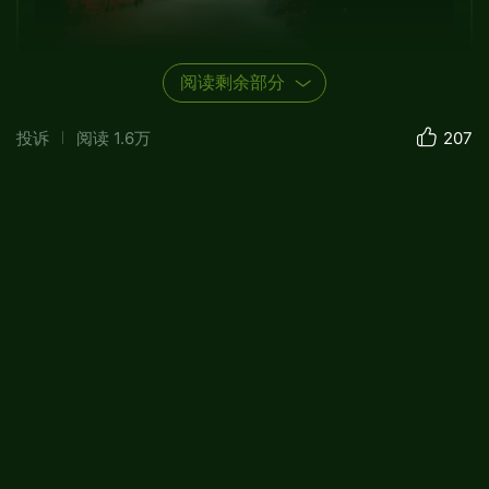
阅读剩余部分
投诉
阅读
1.6万
207
（诗）月华和韵，情寄远方
作者：C-J-G
音乐：古风《长相思》
图片：来自网络
创作日期：2025-03-30.
————❃❃❃———