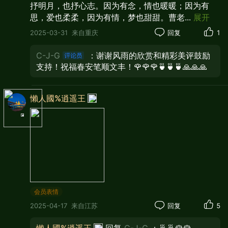
抒明月，也抒心志。因为有念，情也暖暖；因为有
思，爱也柔柔，因为有情，梦也甜甜。曹老
...
展开
思念于夜幕下悄然蔓延，我采撷星辰清风与文
2025-03-31
来自重庆
回复
1
字，把满心眷恋寄予远方的你。
C-J-G
：谢谢风雨的欣赏和精彩美评鼓励
支持！祝福春安笔顺文丰！🌹🌹🌹🍵🍵🍵🙏🙏🙏
——题记
懶人國%逍遥王
会员表情
2025-04-17
来自江苏
回复
5