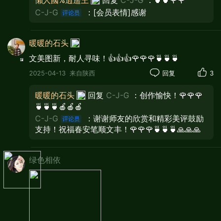
懶人國%逍遥王
回复
C-J-G
：🍵🍵🌹🌹
C-J-G
：[会员表情]感谢
暖暖的石头
文美图新，耐人寻味！👍👍👍🌹🌹🌹🍵🍵🍵
2025-04-13
来自陕西
回复
3
暖暖的石头
回复
C-J-G
：创作愉快！🌹🌹🌹
🍵🍵🍵🍎🍎🍎
C-J-G
：谢谢师友的欣赏和精彩美评鼓励
支持！祝福春安笔顺文丰！🌹🌹🌹🍵🍵🍵🙏🙏🙏
绿色相依