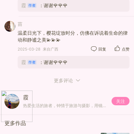
霞
：谢谢🌹🌹🌹
苗
温柔日光下，樱花绽放时分，仿佛在诉说着生命的律
动和静谧之美💫💫💫
2025-03-28
来自广西
回复
点赞
霞
：谢谢🌹🌹🌹
更多评论
霞
关注
热爱生活的旅者，钟情于旅游与摄影，用镜头记录美好瞬间。
更多作品