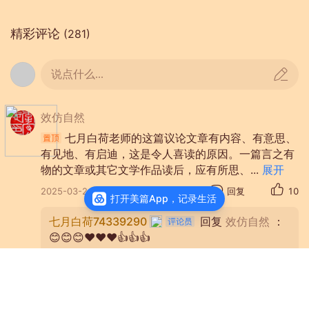
理员来完成的。每个圈子都有加精名
额，有详细的计算规则。平台对话题的
精彩评论
(281)
加精实行动态管理，并非一成不变。
说点什么...
加精名额=前5天每天投稿量平均x前一日
效仿自然
星级对应加精比例+前一天剩余的加精名
七月白荷老师的这篇议论文章有内容、有意思、
额。加精剩余的名额可以转到今天，但
有见地、有启迪，这是令人喜读的原因。一篇言之有
不能转到明天。
物的文章或其它文学作品读后，应有所思、
...
展开
2025-03-24
来自辽宁
回复
10
打开美篇App，记录生活
一个圈子的加精名额首先与美友投稿数
七月白荷74339290
回复
效仿自然
：
量密切相关，投稿越多的加精名额就越
😊😊😊❤️❤️❤️👍👍👍
效仿自然
回复
七月白荷74339290
：您是除疑解
多。其次与这个圈子的活跃程度和主持
惑、名副其实而得到知友们尊重崇敬的老师！鄙
人或管理员的星级有关，主持人和管理
人只是美篇话题的参与者，在老师面前，师称实
全部4条回复
员分为一星到五星，星级越高加精比例
不敢当矣！此乃真心实话！🙏🙏🙏