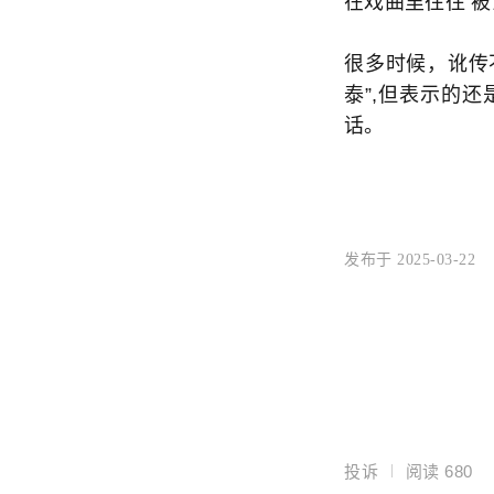
在戏曲里往往 
很多时候，讹传
泰”,但表示的
话。
发布于 2025-03-22
投诉
阅读
680