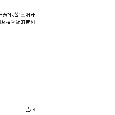
泰”代替“三阳开
们互相祝福的吉利
4