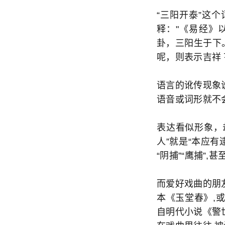
“三阳开泰”这
释："《易经》
卦，三阳生于下。
呢，则表示吉祥 
语言的讹传现象
语音或词形就不
表达看似形象，
人”就是“本应有
“阴捕”“鹰捕”,
而爱好戏曲的朋
本《玉堂春》,
自明代小说《警