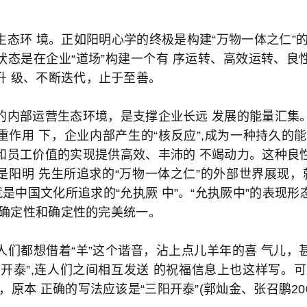
生态环 境。正如阳明心学的终极是构建“万物一体之仁”的
状态是在企业“道场”构建一个有 序运转、高效运转、良
升 级、不断迭代，止于至善。
的内部运营生态环境，是支撑企业长远 发展的能量汇集
重作用 下，企业内部产生的“核反应”,成为一种持久的能
和员工价值的实现提供高效、丰沛的 不竭动力。这种良
是阳明 先生所追求的“万物一体之仁”的外部世界展现，就
就是中国文化所追求的“允执厥 中”。“允执厥中”的表现形态
是不确定性和确定性的完美统一。
人们都想借着“羊”这个谐音，沾上点儿羊年的喜 气儿，
羊开泰”,连人们之间相互发送 的祝福信息上也这样写。可
，原本 正确的写法应该是“三阳开泰”(郭灿金、张召鹏2007