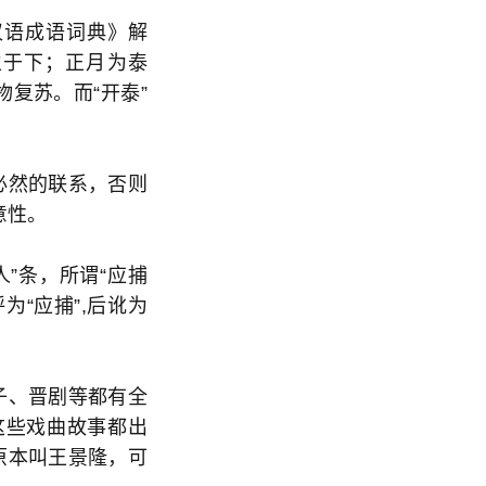
汉语成语词典》解
生于下；正月为泰
物复苏。而“开泰”
必然的联系，否则
意性。
”条，所谓“应捕
为“应捕”,后讹为
子、晋剧等都有全
这些戏曲故事都出
原本叫王景隆，可