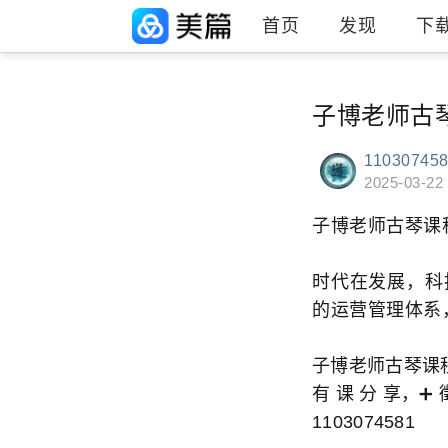
首页
发现
下
子博老师古
11030745
2025-03-22
子博老师古琴课
时代在发展，科
的运营管理体系
子博老师古琴课
有 课 分 享，➕ 
1103074581