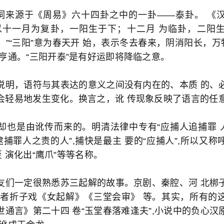
个词来源于《周易》六十四卦之中的一卦——泰卦。 《
以十一月为复卦，一阳生于下；十二月 为临卦，二阳
”“三阳”意为春天开 始，表示冬去春来，阴消阳长，万
亨通。“三阳开泰”是有好运即将降临之意。
说明，语符与其表达的意义之间没有内在的、本质 的、
会轻易地发生变化。换言之，讹 传现象反映了语言的任
却也是由讹传而来的。明清法律中专有“应捕人追捕罪 人
逮捕罪人之责的人”,捕快是最主 要的“应捕人”,所以又称呼
甚至 演化出“鹰爪”等等名称。
友们一定很熟悉苏三起解的故事。京剧、秦腔、河 北梆
或者折子戏《女起解》《三堂会审》 等。其实，所有的
世通言》第二十四 卷“玉堂春落难逢夫”,小说中的负心汉