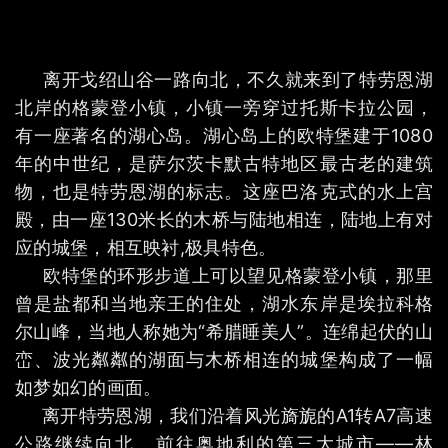
离开戈绍山谷一路向北，不久就来到了特劳恩湖
北岸的格蒙登小镇，小镇一旁穿过托斯卡拉公园，
有一座著名的湖心岛。湖心岛上的欧特堡建于1080
年的中世纪，是萨尔茨卡默古特地区最古老的建筑
物，也是特劳恩湖的标志。这座巴洛克式的水上宫
殿，由一座130米长的木桥与陆地相连，陆地上有对
应的城堡，相互映衬,极具特色。
欧特堡的环形步道上可以望见格蒙登小镇，那里
曾是盐都和当地亲王的住处，湖水东岸是埃拉科格
尔山峰，当地人称她为“希腊睡美人”。连绵起伏的山
峦、波光粼粼的湖面与木桥相连的城堡构成了一幅
如梦如幻的画面。
离开特劳恩湖，我们沿着风光旖旎的A1转A7高速
公路继续向北，前往奥地利的第三大城市——林