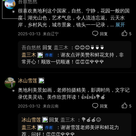
吾自悠然
很喜欢奥地利这个国家，自然、宁静，花园一般的国
度，湖光山色，艺术气息，令人流连忘返。云天水
岸，乡村风光，城市景象，镜头一一记录，
...
展开
2025-03-13
来自辽宁
回复
5
吾自悠然
回复
盖三木
：😊😊😊🍵🍵🍵
盖三木
：谢友点评美赞和鲜花支持，非
常开心！顺致一切顺遂！👏👏👏🌹🌹🌹
与湖水相映衬的城堡蔚为壮观
冰山雪莲
奥地利美景如画，老师拍摄精美，影调时尚，文字记
录优美灵动。美作欣赏拜读！👍👍👍💐🍎
2025-03-12
来自云南
回复
5
冰山雪莲
回复
盖三木
：💐🍎🍎😊
盖三木
：谢谢雪莲老师美评和鲜花力
荐，问好！👏👏👏🌹🌹🌹