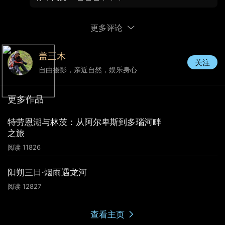
更多评论
盖三木
关注
自由摄影，亲近自然，娱乐身心
更多作品
特劳恩湖与林茨：从阿尔卑斯到多瑙河畔
之旅
湖心岛另一个角度看格蒙登小镇
阅读
11826
阳朔三日·烟雨遇龙河
阅读
12827
查看主页