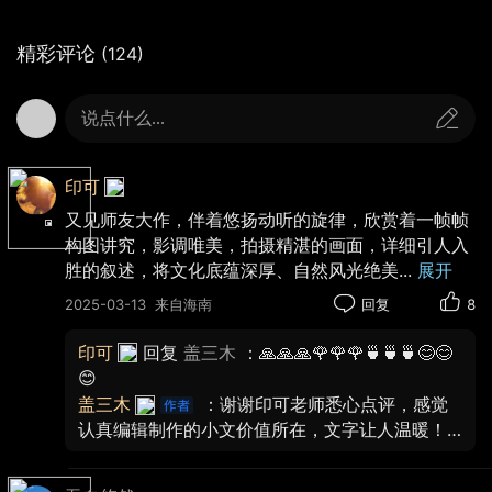
精彩评论
(124)
站在木桥上回望托斯卡拉公园与城堡
说点什么...
欧特堡与木桥相连的陆地城堡，建于古老的中世
纪。
印可
又见师友大作，伴着悠扬动听的旋律，欣赏着一帧帧
构图讲究，影调唯美，拍摄精湛的画面，详细引人入
胜的叙述，将文化底蕴深厚、自然风光绝美
...
展开
2025-03-13
来自海南
回复
8
印可
回复
盖三木
：🙏🙏🙏🌹🌹🌹🍵🍵🍵😊😊
😊
盖三木
：谢谢印可老师悉心点评，感觉
认真编辑制作的小文价值所在，文字让人温暖！
🙏🙏🙏🌹🌹🌹