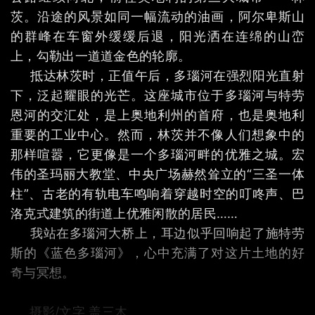
茨。沿途的风景如同一幅流动的油画，阿尔卑斯山
的群峰在车窗外缓缓后退，阳光洒在连绵的山峦
上，勾勒出一道道金色的轮廓。
抵达林茨时，正值午后，多瑙河在强烈阳光直射
下，泛起耀眼的光芒。这座城市位于多瑙河与特劳
恩河的交汇处，是上奥地利州的首府，也是奥地利
重要的工业中心。然而，林茨并不像人们想象中的
那样喧嚣，它更像是一个多瑙河畔的优雅之城。宏
伟的圣玛丽大教堂、中央广场赫然耸立的“三圣一体
柱”、古老的有轨电车鸣响着穿越时空的叮咚声、巴
洛克式建筑的街道上优雅闲散的居民……
我站在多瑙河大桥上，耳边似乎回响起了施特劳
斯的《蓝色多瑙河》，心中充满了对这片土地的好
奇与冥想。
摄影/文字 盖三木