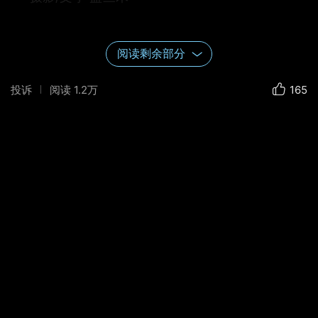
阅读剩余部分
连接湖心岛上的欧特堡木桥
投诉
阅读
1.2万
165
从木桥上可以看见特劳恩湖一角与远处的埃拉科
格尔山峰
步行到欧特堡须穿过托斯卡拉公园
托斯卡拉公园里静静观赏特劳恩湖的游人
从欧特堡可以望见格蒙登小镇
欧特堡与木桥相连的陆地城堡，据说是一所林业
学校，不对外开放参观。