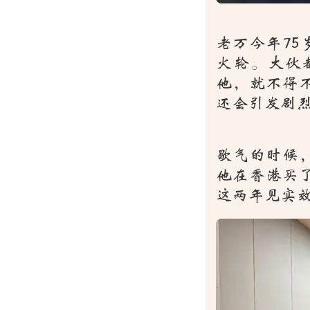
老万今年7
火轮。大伙
他，就不得
还会引发剧
歇气的时候
他在香港买
这两年见实