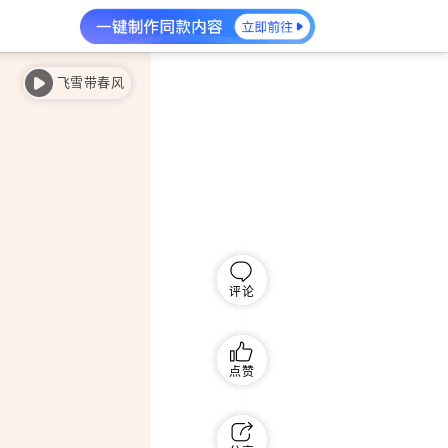
飞雪带春风
评论
点赞