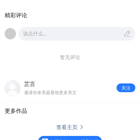
长齐聚一堂，举行了隆重的“百日誓师大会”。宜黄一
中党委书记李剑同志、校长邓少俊同志、邹楠华副
精彩评论
书记、杨辉琴副校长、李小兵副校长、党委委员席
建华同志
出席
会议，一同见证这个重要的时刻。
说点什么...
教 师 代 表 发 言
暂无评论
芷言
关注
邀请你来美篇看他更多美文
更多作品
查看主页