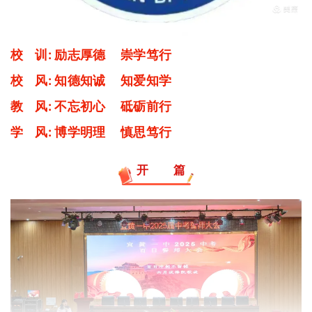
校 训: 励志厚德 崇学笃行
校 风: 知德知诚 知爱知学
教 风: 不忘初心 砥砺前行
学 风: 博学明理 慎思笃行
开 篇