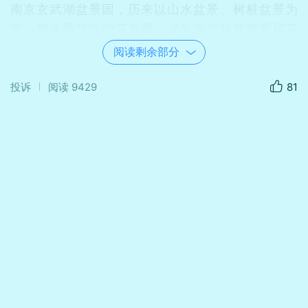
南京玄武湖盆景园，历来以山水盆景、树桩盆景为
誉，加之季节性的花卉展，成为南京欣赏盆景和花
卉的首选之地。乙巳春节的花卉展中，在二楼布展
阅读剩余部分
了一个诺大的山水盆景，看后使人印象深刻，难以
忘怀。
投诉
阅读
9429
81
02:06
盆景以植物、花卉、山石、土壤、水等为材料，经