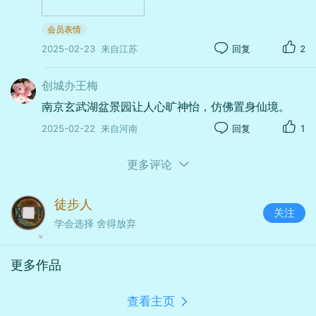
器材：
HUAWEI
VOG-AL00
会员表情
光圈：
f/2.2
快门：
1/60
焦距：
2mm
ISO：
125
2025-02-23
来自江苏
回复
2
创城办王梅
南京玄武湖盆景园让人心旷神怡，仿佛置身仙境。
2025-02-22
来自河南
回复
1
更多评论
徒步人
关注
学会选择 舍得放弃
更多作品
器材：
HUAWEI
VOG-AL00
查看主页
光圈：
f/2.2
快门：
1/60
焦距：
2mm
ISO：
80