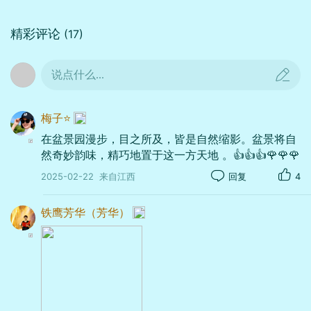
过造型、艺术创作和园艺栽培，配以大小相宜的草
木、亭桥、鸟兽、人物等，在盆中典型、集中地塑
精彩评论
(17)
造大自然的优美景色，缩地成寸、小中见大，展现
独特的艺术效果。同时以景抒怀，表现深远的意
说点什么...
境，犹如立体的美丽的缩小版的山水风景区。
梅子⭐️
在盆景园漫步，目之所及，皆是自然缩影。盆景将自
然奇妙韵味，精巧地置于这一方天地 。👍👍👍🌹🌹🌹
2025-02-22
来自江西
回复
4
铁鹰芳华（芳华）