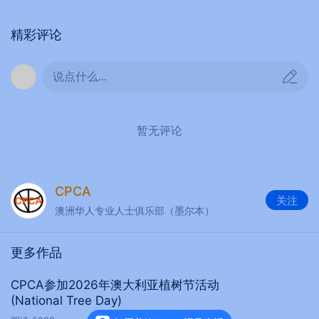
張振幅、果悅悅，
是晚會的“靈魂人物”。他们擔任晚
會主持，編寫解說詞，當場協調節目需要的道具，
精彩评论
用幽默風趣的語言串聯起整場晚會。
顧睿，
是“最早到達的人之一”。他負責後臺註冊，在
说点什么...
39度高溫下，在沒有空調的環境中一絲不苟地完成
晚會簽到工作，陪同嘉賓，用熱情周到的服務迎接
暂无评论
每一位來賓。
閆鳳祥、顧靜皓，
是“聲音的掌控者”。他負責耳麥、
手麥，確保每一位演員的聲音都能清晰傳遞。
CPCA
魯首年、張樹雲、張湘君、史兵、李莉莎、祁立
关注
澳洲华人专业人士俱乐部（墨尔本）
新、王春燕，
是前臺的“忙碌身影”。他們負責前廳註
冊、分發義工獎品，用熱情的微笑迎接每一位觀
更多作品
眾。
李雁鴻、方青、王建華、肖莉、錢濟紅、
董煜，
是
CPCA参加2026年澳大利亚植树节活动
“堅持到最後的人”。他們佈置前廳，分發食物，並且
(National Tree Day)
一直堅持到晚會結束，用行動詮釋了奉獻精神。