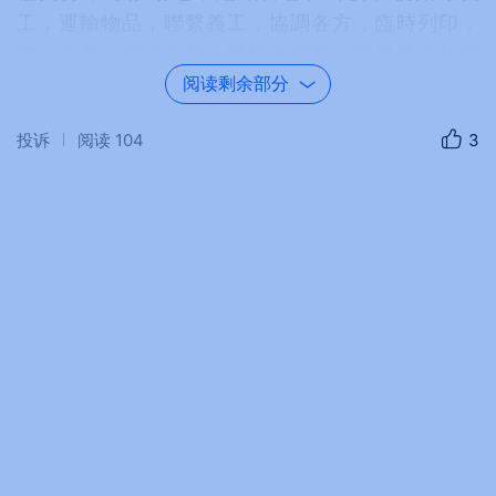
工，運輸物品，聯繫義工，協調各方，臨時列印，
總結文章，精神支持。哪里有需要，哪里就有他的
身影。
阅读剩余部分
應紅，
是義工的“組織者”。她組織、協調義工，佈置
投诉
阅读
104
3
場地，帶裝飾品，分發食物，將溫暖傳遞給每一個
人。
陳騏，
是晚會的“後勤部長”。他購買食物、水，攝
影，帶梯子，接待嘉賓，忙前跑後，確保後勤保障
萬無一失。
陳一凡、瞿唯青，
是控制室的“守護者”。他們負責音
響、視頻、燈光及協調，音視頻下載，自始至終毫
無怨言。陳一凡還帶來自己的設備，為晚會保駕護
航。
祁立新、孫旭東，
是舞臺的“幕後英雄”。他們全程拉
幕，協調後臺和控制室，在全場最熱的地方默默奉
獻。