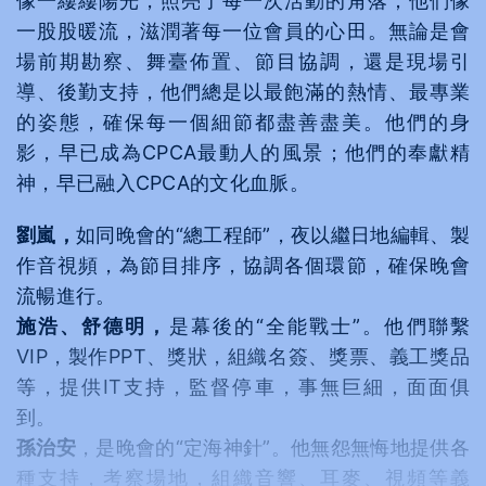
像一縷縷陽光，照亮了每一次活動的角落；他們像
一股股暖流，滋潤著每一位會員的心田。無論是會
場前期勘察、舞臺佈置、節目協調，還是現場引
導、後勤支持，他們總是以最飽滿的熱情、最專業
的姿態，確保每一個細節都盡善盡美。他們的身
影，早已成為CPCA最動人的風景；他們的奉獻精
神，早已融入CPCA的文化血脈。
劉嵐，
如同晚會的“總工程師”，夜以繼日地編輯、製
作音視頻，為節目排序，協調各個環節，確保晚會
流暢進行。
施浩、舒德明，
是幕後的“全能戰士”。他們聯繫
VIP，製作PPT、獎狀，組織名簽、獎票、義工獎品
等，提供IT支持，監督停車，事無巨細，面面俱
到。
孫治安
，是晚會的“定海神針”。他無怨無悔地提供各
種支持，考察場地，組織音響、耳麥、視頻等義