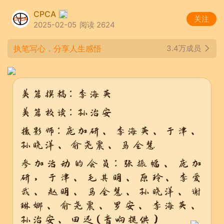
CPCA
关注
2025-02-05
阅读 2624
执笔写心，分享人生感悟
3.4万成员
美篇撰稿：李海英
美篇校读：孙治安
摄影师：庞加研、李海英、于津、
孙晓洋、俞尧震、马全慧
参加活动的会员：张振幅、庞加
研，于津、毛其明、原玲、李爱
武、赵明、马全慧、孙晓洋、谢
琳娜、俞尧震、罗安、李海英、
孙治安、田迅（音响提供）