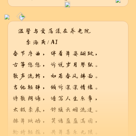
温馨与爱荡漾在养老院
李海英/ AI
春节序曲，伴着舞姿翩跹，
古筝悠悠，诉说岁月琴弦。
歌声流转，如若春风拂面。
吉他轻弹，倾诉深深情缘。
诗歌朗诵，谱写人生乐章，
太极柔展，舒缓云烟流连。
排舞跃动，笑语盈盈满园，
轮椅轻摇，共舞喜乐无限。