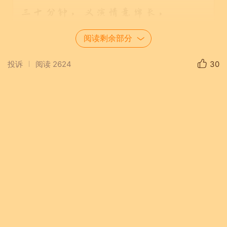
三十分钟，义演情意绵长，
温暖共鸣，又在心间流淌。
阅读剩余部分
这一时刻，欢乐没有界限，
投诉
阅读
2624
30
爱让岁月，闪耀光芒无限。
2024年中秋节过后在维州和塔州拥
有二十多个养老院的一个西人机构
邀请李海英组织一场去墨村一家养
老院进行庆祝2025年中国春节的慰
问义演。李海英想这正好可以作
为朗读者文化艺术沙龙2025年的一
场别开生面的、极富意义的线下
活动，欣然答应。当与施浩主席