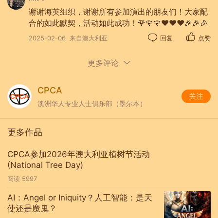
年人表演，原来我们担心老人们
谢谢海英组织，谢谢所有参加演出的朋友们！大家配
会不会看演出太累，把解说词也
合的如此默契，活动如此成功！🌹🌹🌹❤️❤️❤️🎉🎉🎉
精简了，没想到最后表演的排舞
2025-02-06
来自澳大利亚
回复
点赞
吸引了很多老人从轮椅上站起来加
入了我们舞蹈行列；也有坐在轮椅
更多评论
上跟着我们手舞足蹈的，场面气
氛一度十分热烈，令人感动！一曲
CPCA
关注
跳完不过瘾，又要求再跳一遍。
澳洲华人专业人士俱乐部（墨尔本）
更多作品
虽然，只是30分钟的演出，节目
的丰富多彩得到了养老院的极大赞
CPCA参加2026年澳大利亚植树节活动
扬：“亲爱的海英，今天您们在炎
(National Tree Day)
热的夏日，为养老院居民们带来
阅读
5997
一台这么精彩的庆祝蛇年演出，
AI：Angel or Iniquity？‍人工智能：是天
为老人们带来欢乐，您和团员的
使还是魔鬼？