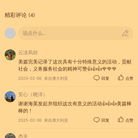
谈到这个活动时得到了施浩主席的
大力支持，并决定也在兴趣小组
精彩评论
(4)
长和理事群发通知邀请感兴趣的其
他兴趣组一起参加。
说点什么...
云淡风轻
2025年2月4日进行的义演考虑到老
美篇完美记录了这次具有十分特殊意义的活动，贡献
年人的实际情况是在不同的房间进
社会，义务服务社会的精神可赞👍👍👍🌹🌹🌹
行的两场30分钟的演出。大家洋
2025-02-06
来自澳大利亚
回复
点赞
溢在脸上的笑容透着内心的喜
悦，两场演出都有老人与演员互
安心（晓洋）
动：有的老人连声称赞，有的老人
谢谢海英发起并组织这次有意义的活动👍👍👍美篇棒
微微点头表示赞许，有的老人一
棒的！
起哼唱唱歌，有的老人随着演员
2025-02-06
来自澳大利亚
回复
点赞
的太极动作一起挥动胳膊……。第
二场是为那些需要High Care 的老
杰夫