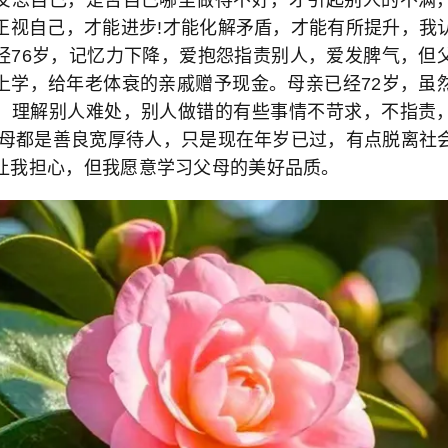
正视自己，才能进步!才能化解矛盾，才能有所提升，我
经76岁，记忆力下降，爱抱怨指责别人，爱发脾气，但
上学，给年老体衰的亲戚赠予现金。母亲已经72岁，虽
，理解别人难处，别人做错的有些事情不苛求，不指责
父母都是善良宽厚待人，只是现在年岁已过，有点脱离社
让我担心，但我愿意学习父母的美好品质。