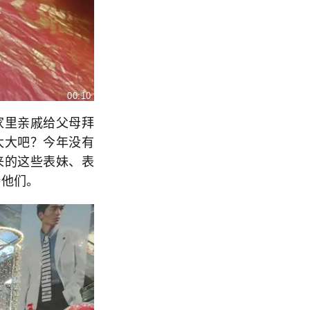
00:10
里亲戚给父母拜
太大吧？今年没有
来的这些表妹、表
待他们。