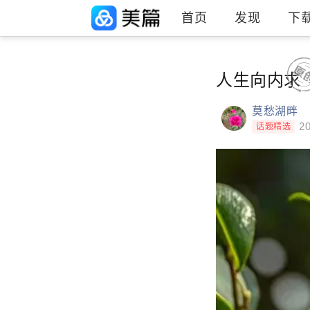
首页
发现
下
人生向内求
莫愁湖畔
20
话题精选