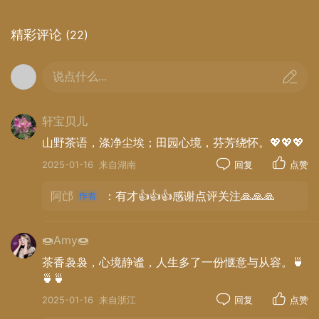
精彩评论
(22)
说点什么...
轩宝贝儿
山野茶语，涤净尘埃；田园心境，芬芳绕怀。💖💖💖
2025-01-16
来自湖南
回复
点赞
阿邙
：有才👍👍👍感谢点评关注🙏🙏🙏
🍩Amy🍩
茶香袅袅，心境静谧，人生多了一份惬意与从容。🍵
🍵🍵
2025-01-16
来自浙江
回复
点赞