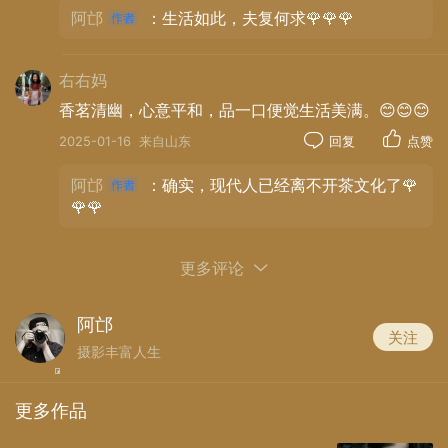
阿邙
：生活如此，夫复何求🌹🌹🌹
右右妈
香茗清幽，心意平和，品一口便觉生活美满。😊😊😊
2025-01-16
来自山东
回复
点赞
阿邙
：确实，现代人已经离不开茶文化了🌹
🌹🌹
更多评论
阿邙
关注
摄影丰富人生
更多作品