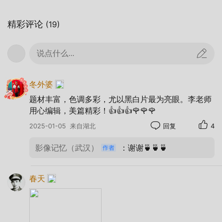
精彩评论
(19)
说点什么...
冬外婆
题材丰富，色调多彩，尤以黑白片最为亮眼。李老师
郭海洋+武汉故事+武昌汉街+2025年1月
用心编辑，美篇精彩！👍👍👍🌹🌹🌹
+Galaxy A71+Snapseed
2025-01-05
来自湖北
回复
4
优秀作品之二
影像记忆（武汉）
：谢谢🍵🍵🍵
春天