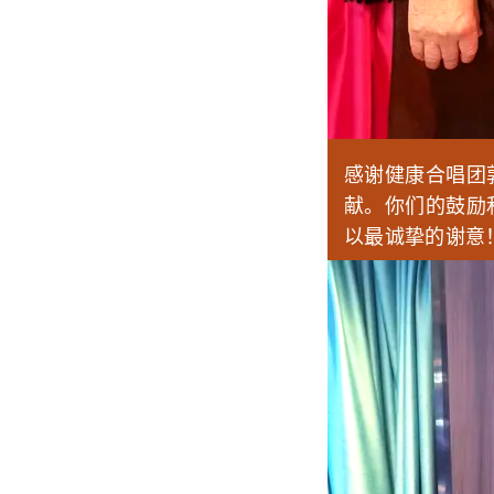
感谢健康合唱团
献。你们的鼓励
以最诚挚的谢意