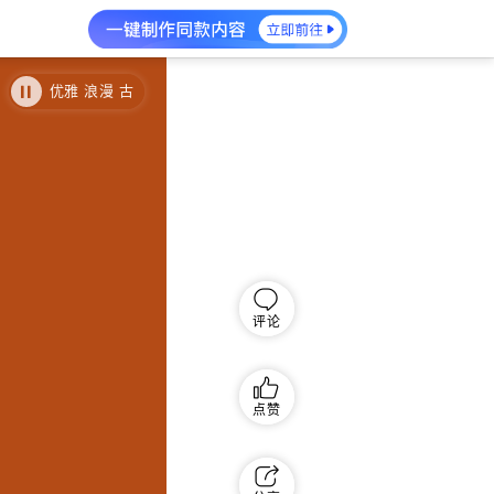
优雅 浪漫 古
典
评论
点赞