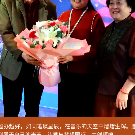
越办越好，如同璀璨星辰，在音乐的天空中熠熠生辉。