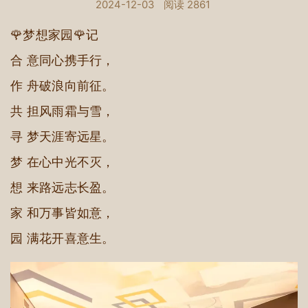
2024-12-03
阅读 2861
🌹梦想家园🌹记
合 意同心携手行，
作 舟破浪向前征。
共 担风雨霜与雪，
寻 梦天涯寄远星。
梦 在心中光不灭，
想 来路远志长盈。
家 和万事皆如意，
园 满花开喜意生。