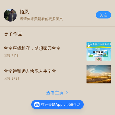
悟恩
关注
邀请你来美篇看他更多美文
更多作品
🌹🌹座望相守，梦想家园🌹🌹
阅读
7113
🌹🌹诗和远方快乐人生🌹🌹
阅读
3731
查看主页
打开美篇App，记录生活