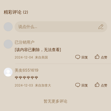
主讲嘉宾： 刘立新先生探讨了如何在保护自己和家
精彩评论
(2)
庭财务安全的基础上利用加拿大政府提供的税务优
化工具如FHSA，RRSP，TFSA，RESP等理智投资
说点什么...
实现安全的财富增长和财富传承的梦想，并分享了
当前新的商业发展机会。
已注销用户
会场，来宾提问十分踊跃，对各种各样的问题，专
[该内容已删除，无法查看]
家们都一一作了详细解答，会后来宾们都恋恋不
舍，久久不愿离去，希望不久的将来第二届“梦想家
2024-12-04
来自美国
回复
点赞
园”论坛再次举办。
美友6551619
🌹🌹🌹🌹🌹🌹
2024-12-03
来自加拿大
回复
点赞
暂无更多评论