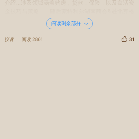
介绍…涉及领域涵盖购房，贷款，保险，以及盘活资
金技巧与策略…，随后蒙特利尔湖南商会&𣁽北克格
瑞斯多元文化协会吴立志会长，发表热情洋溢的欢
阅读剩余部分
迎词，
投诉
阅读
2861
31
踏晨曦而行，携星辉而归，我们寻梦而来。用希望
为土，信念为砖，专家指点，共筑梦想家园。花开
四季，笑语满堂，岁月如诗，家园如画，梦在此生
根发芽。
接着各位侨领，朋友，嘉宾都一一自己作了介
绍，现场气氛热烈和谐。
主讲嘉宾：荣研先生对蒙城房产作了全面深入
剖析……解读当下房地产市场最新动态和购买房屋政
策…
主讲嘉宾：杨永昌先生，金雨雨女士…介绍BMO银
行推出的最新业务，和房贷与利率优惠政策…..