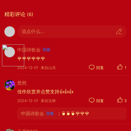
写于2019年2月10日晚乘火车K878赴贵州参加中国
精彩评论
(6)
诗歌会2018年会●中国诗歌学院、白浪书院第2期作
家诗人高级研修班暨诗意的行走——再聚贵州系列
说点什么...
活动途经湖南湘潭
中国诗歌会
🌹🌹🌹🌹🌹🌹
《湘潭赋》，是诗人乘火车经过湖南湘潭时所作
2024-12-01
来自山东
回复
1
的一首古风，通过描绘湘潭当地的自然景色，巧妙地
融入了对家乡山东潍坊的深切思念。
悠然
自然景色的描摹与思乡情感的铺垫。诗的前两句
佳作欣赏并点赞支持👍👍👍
“湘江春雨不识愁，漫山杜鹃闹枝头”描绘了湘潭春天
2024-12-01
来自吉林
回复
3
的美丽景色，春雨绵绵，杜鹃花盛开，一片生机勃勃
的景象。这种对自然美景的描写，往往能够触发人们
中国诗歌会
：🍵🍵🍵🌹🌹🌹
对家乡的回忆和思念。诗人身处湘潭，却通过眼前的
景色生发了对家乡的思念，这种手法在诗歌中常见，