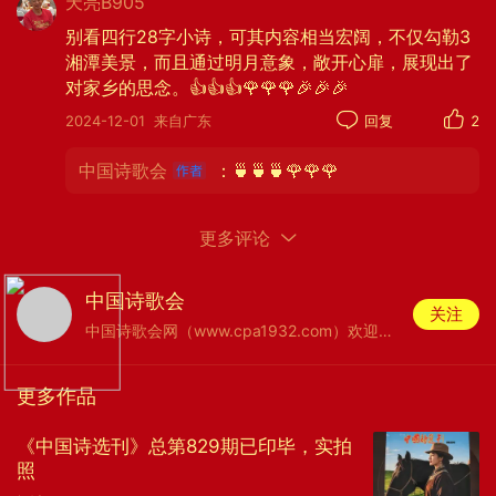
天亮B905
通过比较当前所见与心中所想，营造出了一种时空交
别看四行28字小诗，可其内容相当宏阔，不仅勾勒3
错的感觉。
湘潭美景，而且通过明月意象，敞开心扉，展现出了
寄情明月的手法与指向潍坊的乡愁。在中国传统
对家乡的思念。👍👍👍🌹🌹🌹🎉🎉🎉
文化中，明月常被用作寄托思乡之情的象征。“赋诗
2024-12-01
来自广东
回复
2
一首寄明月”就直接表达了诗人想要通过明月来寄托
思乡之情的愿望。“照亮鸢都奎文楼”则点明了诗人思
中国诗歌会
：🍵🍵🍵🌹🌹🌹
念的具体对象——山东潍坊。鸢都是潍坊的别称，而
奎文楼则是潍坊的一处标志性建筑，诗人通过奎文
更多评论
楼，表达了对潍坊这座城市的深切思念。“照亮”一词
不仅指明月能够照亮奎文楼，也寓意着诗人思乡之情
中国诗歌会
关注
如月光一样，照亮了自己内心的角角落落。
中国诗歌会网（www.cpa1932.com）欢迎你！
优美的诗歌意境与浓郁的思乡情感。这首诗语言
优美，意境深远，展现了诗人对家乡的深深眷恋和对
更多作品
远方亲人的无尽思念。特别是眼前湘潭“不识愁”的
《中国诗选刊》总第829期已印毕，实拍
“湘江春雨”之自然景色与想象中“明月”之下的“奎文
照
楼”场景形成了鲜明的对比，进一步拖宕了诗人乡愁