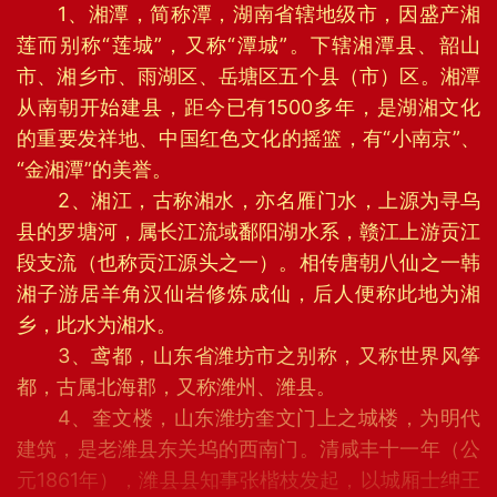
1、湘潭，简称潭，湖南省辖地级市，因盛产湘
莲而别称“莲城”，又称“潭城”。下辖湘潭县、韶山
市、湘乡市、雨湖区、岳塘区五个县（市）区。湘潭
从南朝开始建县，距今已有1500多年，是湖湘文化
的重要发祥地、中国红色文化的摇篮，有“小南京”、
“金湘潭”的美誉。
2、湘江，古称湘水，亦名雁门水，上源为寻乌
县的罗塘河，属长江流域鄱阳湖水系，赣江上游贡江
段支流（也称贡江源头之一）。相传唐朝八仙之一韩
湘子游居羊角汉仙岩修炼成仙，后人便称此地为湘
乡，此水为湘水。
3、鸢都，山东省潍坊市之别称，又称世界风筝
都，古属北海郡，又称潍州、潍县。
4、奎文楼，山东潍坊奎文门上之城楼，为明代
建筑，是老潍县东关坞的西南门。清咸丰十一年（公
元1861年），潍县县知事张楷枝发起，以城厢士绅王