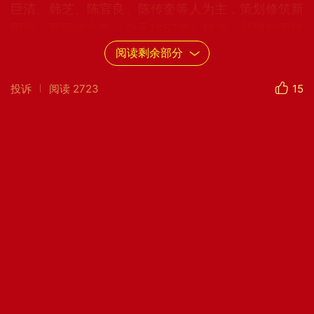
巨清、韩芝、陈官良、陈传奎等人为主，策划修筑新
围墙，至同治六年（公元1867年）建成，新建的围墙
有围子门七个，在高度和宽度上比旧围墙有所扩大，
阅读剩余部分
上有城堞，设有城门，上建城楼，可与县城媲美。清
代康熙年间，举人于泽等人倡建，在县城东南角的城
投诉
阅读
2723
15
头上，修筑了一座文昌阁，文昌祠内塑文昌帝君神
像，祠堂又建魁星楼，魁星身材魁梧，相貌威严。乾
隆十五年（公元1750年），县令郑板桥又在城墙下，
深挖添修一石砌的“发科泉”，在泉边设一石凿的笔
架；将月河通向坝崖的三孔石桥，改名“状元桥”，亲
撰《重修文昌祠记》镌石传世。东关西南门，坐落在
白浪河东岸，隔河与文昌阁对峙相望，遂命名“奎文
门”，以振兴文风。现存的奎文门是1988年修复的。
门上之奎文楼高三层，上书“鸢飞鱼跃”四字，为原潍
坊市长邹立桂所题，下有“奎文门”三字，为张镜远所
题。