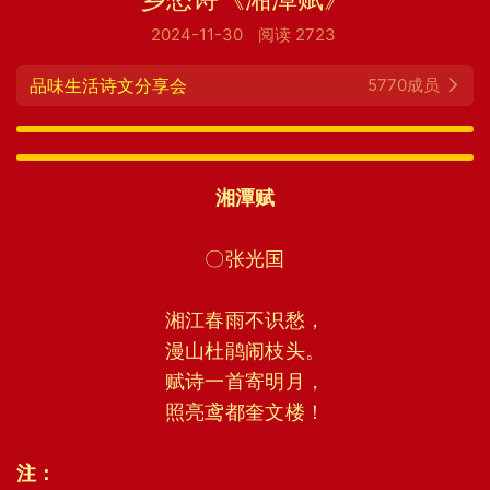
2024-11-30
阅读 2723
品味生活诗文分享会
5770成员
湘潭赋
〇张光国
湘江春雨不识愁，
漫山杜鹃闹枝头。
赋诗一首寄明月，
照亮鸢都奎文楼！
注：