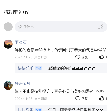
精彩评论
(19)
说点什么...
雨滴石
鲜艳的色彩跃然纸上，仿佛闻到了春天的气息😊😊😊
2024-11-23
来自广东
回复
1
腊梅
快快乐乐
：感谢你的评价🙏🙏🙏🎉🎉🎉
轩语宝贝
练习不止是技能提升，更是心灵与美好相遇✍️✍️✍️
2024-11-23
来自新疆
回复
1
快快乐乐
：每日一画天天坚持日常练习🙏🙏