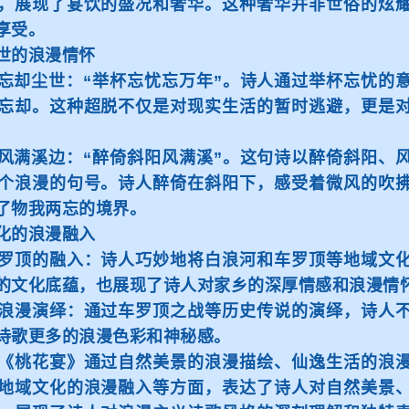
，展现了宴饮的盛况和奢华。这种奢华并非世俗的炫
享受。
的浪漫情怀
却尘世：“举杯忘忧忘万年”。诗人通过举杯忘忧的意
忘却。这种超脱不仅是对现实生活的暂时逃避，更是
满溪边：“醉倚斜阳风满溪”。这句诗以醉倚斜阳、风
个浪漫的句号。诗人醉倚在斜阳下，感受着微风的吹
了物我两忘的境界。
的浪漫融入
顶的融入：诗人巧妙地将白浪河和车罗顶等地域文化
的文化底蕴，也展现了诗人对家乡的深厚情感和浪漫情
漫演绎：通过车罗顶之战等历史传说的演绎，诗人不
诗歌更多的浪漫色彩和神秘感。
桃花宴》通过自然美景的浪漫描绘、仙逸生活的浪漫
地域文化的浪漫融入等方面，表达了诗人对自然美景