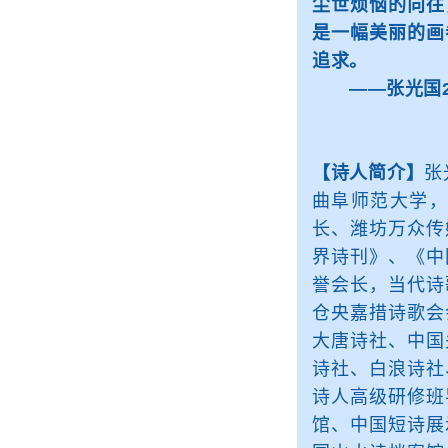
尘世烦恼的向往
是一幅美丽的画
追求。
——张光国20
【诗人简介】
张
曲阜师范大学
长、潍坊万众传
界诗刊》、《中
誉会长，当代诗
仓央嘉措诗歌会
大唐诗社、中国
诗社、白浪诗社
诗人高级研修班
馆、中国短诗展