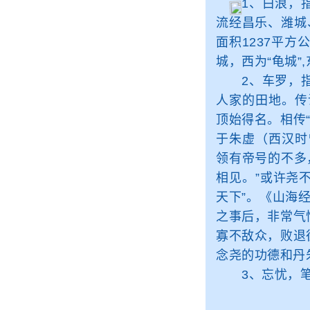
1、白浪，指
流经昌乐、潍城
面积1237平
城，西为“龟城”
2、车罗，指
人家的田地。传
顶始得名。相传
于朱虚（西汉时
领有帝号的不多
相见。”或许尧
天下”。《山海
之事后，非常气
寡不敌众，败退
念尧的功德和丹
3、忘忧，笔