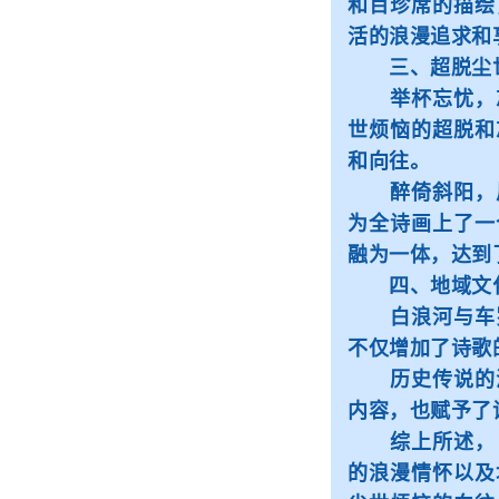
和百珍席的描绘
活的浪漫追求和
三、超脱尘世
举杯忘忧，忘
世烦恼的超脱和
和向往。
醉倚斜阳，风
为全诗画上了一
融为一体，达到
四、地域文化
白浪河与车罗
不仅增加了诗歌
历史传说的浪
内容，也赋予了
综上所述，《
的浪漫情怀以及