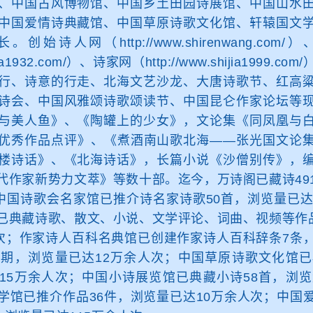
、中国古风博物馆、中国乡土田园诗展馆、中国山水
中国爱情诗典藏馆、中国草原诗歌文化馆、轩辕国文
始诗人网（http://www.shirenwang.co
cpa1932.com/）、诗家网（http://www.shijia1999.
行、诗意的行走、北海文艺沙龙、大唐诗歌节、红高
诗会、中国风雅颂诗歌颂读节、中国昆仑作家论坛等
与美人鱼》、《陶罐上的少女》，文论集《同凤凰与
优秀作品点评》、《煮酒南山歌北海——张光国文论
楼诗话》、《北海诗话》，长篇小说《沙僧别传》，
代作家新势力文萃》等数十部。迄今，万诗阁已藏诗49
；中国诗歌会名家馆已推介诗名家诗歌50首，浏览量已达
已典藏诗歌、散文、小说、文学评论、词曲、视频等作品
人次；作家诗人百科名典馆已创建作家诗人百科辞条7条
9期，浏览量已达12万余人次；中国草原诗歌文化馆已
15万余人次；中国小诗展览馆已典藏小诗58首，浏览
学馆已推介作品36件，浏览量已达10万余人次；中国