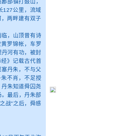
鄌郚镇打鼓山，
127公里，流域
河，两畔建有双子
临，山顶曾有诗
披黄罗锦帐，车罗
理丹河有功，被封
海经》记载古代首
偃塞丹朱，不与父
丹朱不肖，不足授
，丹朱知道舜囚尧
场。最后，丹朱部
之战”之后，舜感