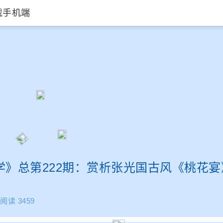
载手机端
温暖叙事幸福
学》总第222期：赏析张光国古风《桃花宴
阅读 3459