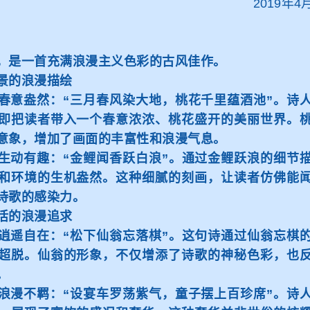
2019年
是一首充满浪漫主义色彩的古风佳作。
的浪漫描绘
意盎然：“三月春风染大地，桃花千里蕴酒池”。诗人
即把读者带入一个春意浓浓、桃花盛开的美丽世界。
意象，增加了画面的丰富性和浪漫气息。
动有趣：“金鲤闻香跃白浪”。通过金鲤跃浪的细节描
和环境的生机盎然。这种细腻的刻画，让读者仿佛能
诗歌的感染力。
的浪漫追求
遥自在：“松下仙翁忘落棋”。这句诗通过仙翁忘棋的
超脱。仙翁的形象，不仅增添了诗歌的神秘色彩，也
。
漫不羁：“设宴车罗荡紫气，童子摆上百珍席”。诗人