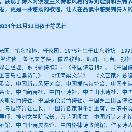
，展现了诗人对浪漫主义诗歌风格的深刻理解和独特
卷，更是一曲悠扬的歌谣，让人在品读中感受到诗人
24年11月21日夜于静思轩
光国，笔名毓榕、轩辕国，1975年生于山东潍坊，19
，曾进修于鲁迅文学院，做过教师、编辑、记者、报社
媒总经理。系《新诗歌》、《中国诗选刊》、《中国
国喜马拉雅诗刊》、《红高粱文学》、《文艺家》总
歌会、中国新古风研究会、中国爱情诗协会、中国李
会长，中国新诗社、中国小诗社、中国山水诗社、中
关雎爱情诗社、中国蒹葭爱情诗社、中国乡土田园诗
、乌拉特诗社社长，中国诗名家俱乐部主席，白浪书
导师，神洲文学院院长，万诗阁阁主，中国新诗艺术
示馆、中国小诗展览馆、中国格律诗收藏馆、作家诗