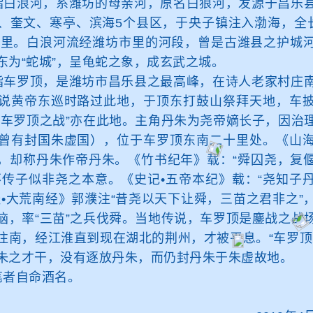
白浪河，系潍坊的母亲河，原名白狼河，发源于昌乐县
、奎文、寒亭、滨海5个县区，于央子镇注入渤海，全长
方公里。白浪河流经潍坊市里的河段，曾是古潍县之护城
,东为“蛇城”，呈龟蛇之象，成玄武之城。
车罗顶，是潍坊市昌乐县之最高峰，在诗人老家村庄南
说黄帝东巡时路过此地，于顶东打鼓山祭拜天地，车
“车罗顶之战”亦在此地。主角丹朱为尧帝嫡长子，因治
曾有封国朱虚国），位于车罗顶东南二十里处。《山
，却称丹朱作帝丹朱。《竹书纪年》载：“舜囚尧，复
不传子似非尧之本意。《史记•五帝本纪》载：“尧知子
经•大荒南经》郭濮注“昔尧以天下让舜，三苗之君非之”
恼，率“三苗”之兵伐舜。当地传说，车罗顶是鏖战之战
往南，经江淮直到现在湖北的荆州，才被平息。“车罗顶
朱之才干，没有逐放丹朱，而仍封丹朱于朱虚故地。
者自命酒名。