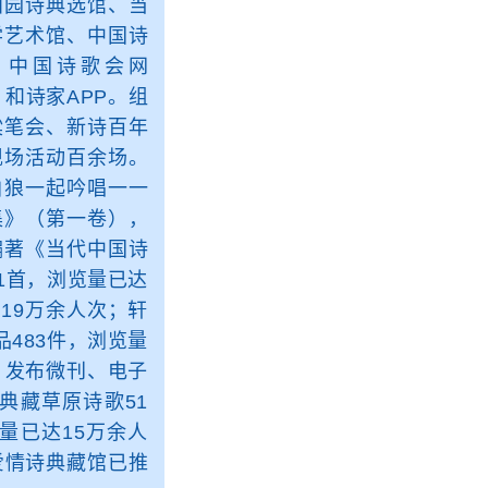
田园诗典选馆、当
学艺术馆、中国诗
m/）、中国诗歌会网
com/）和诗家APP。组
粱笔会、新诗百年
现场活动百余场。
白狼一起吟唱一一
集》（第一卷），
编著《当代中国诗
1首，浏览量已达
19万余人次；轩
483件，浏览量
，发布微刊、电子
典藏草原诗歌51
量已达15万余人
爱情诗典藏馆已推