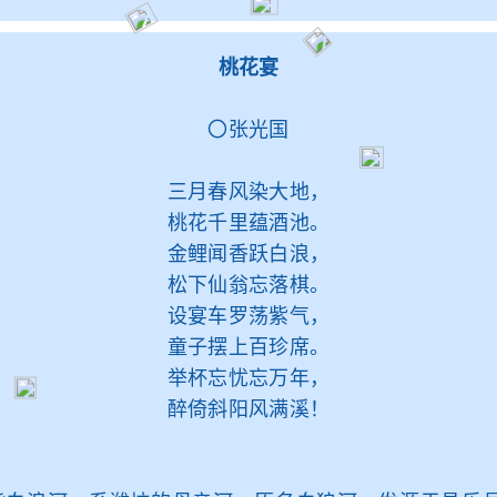
桃花宴
〇张光国
三月春风染大地，
桃花千里蕴酒池。
金鲤闻香跃白浪，
松下仙翁忘落棋。
设宴车罗荡紫气，
童子摆上百珍席。
举杯忘忧忘万年，
醉倚斜阳风满溪！