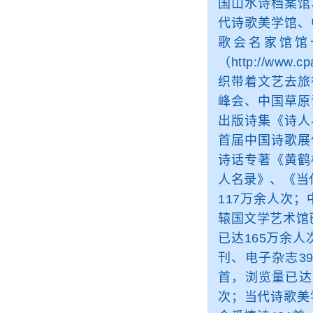
国山水诗档案馆
代诗歌美学馆、
歌会名家馆馆长。创
（http://www.
织带着文艺去旅
峰会、中国草原
出版诗集《诗人
首届中国诗歌展
诗话专著《黄鹤
人名录》、《当
117万余人次
辕国文学艺术馆
已达165万余
刊、电子杂志3
首，浏览量已达
次；当代诗歌美