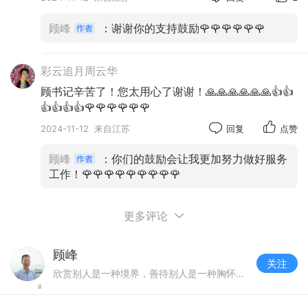
顾峰
：谢谢你的支持鼓励🌹🌹🌹🌹🌹🌹
三、拼图
我们常常想把自己拍的照片编到文章中发出
彩云追月周云华
去，有时又受篇幅限制，怎么办，用拼图。拼图方
顾书记辛苦了！您太用心了谢谢！🙏🙏🙏🙏🙏🙏👍👍
法：
👍👍👍👍🌹🌹🌹🌹🌹🌹
1、打开相册，按住要拼图的相片，相片右下角
2024-11-12
来自江苏
回复
点赞
出现方框。
顾峰
：你们的鼓励会让我更加努力做好服务
2、点相片右下角方框，想拼几张，就点几张。
工作！🌹🌹🌹🌹🌹🌹🌹🌹🌹
3、点工具栏、创作。
4、点拼图，点模板，可调整相片顺序。
更多评论
5、点保存。
顾峰
关注
欣赏别人是一种境界，善待别人是一种胸怀，理解别人是一种涵养。