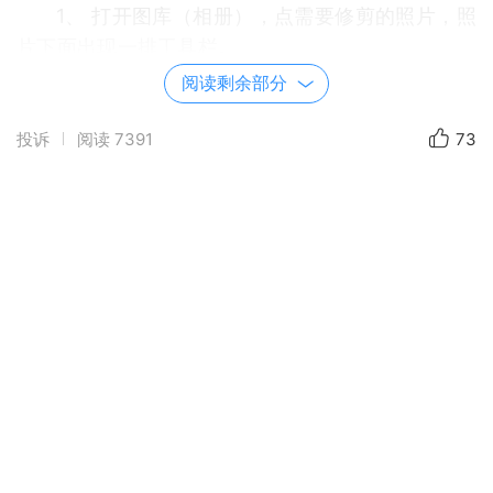
1、 打开图库（相册），点需要修剪的照片，照
片下面出现一排工具栏。
阅读剩余部分
2、 点编辑栏，点第一个裁剪旋转，照片四周
出现方框，按住方框自由进行剪裁。或点比例，按
投诉
阅读
7391
73
比例裁剪，裁剪好后点（右上角方框）完成，点保
存。
3、 点调节，可以调亮度，调饱和度等。
4、 消除照片中多余人物，方法：点AI消除，
出现智能消除、手动消除。选智能消除，在相片中
把多余人物圈上，它能自动消除。点完成。选手
动，在相片上涂抹，就能消除。点完成。