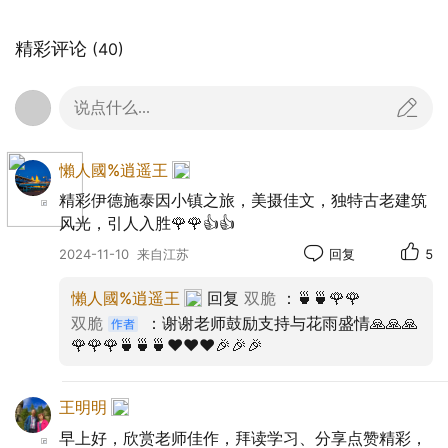
精彩评论
(40)
说点什么...
懶人國%逍遥王
精彩伊德施泰因小镇之旅，美摄佳文，独特古老建筑
风光，引人入胜🌹🌹👍👍
2024-11-10
来自江苏
回复
5
懶人國%逍遥王
回复
双脆
：🍵🍵🌹🌹
双脆
：谢谢老师鼓励支持与花雨盛情🙏🙏🙏
🌹🌹🌹🍵🍵🍵❤️❤️❤️🎉🎉🎉
王明明
早上好，欣赏老师佳作，拜读学习、分享点赞精彩，