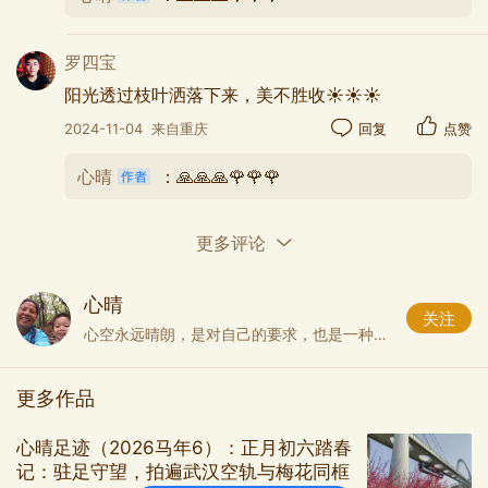
罗四宝
阳光透过枝叶洒落下来，美不胜收☀️☀️☀️
2024-11-04
来自重庆
回复
点赞
心晴
：🙏🙏🙏🌹🌹🌹
更多评论
心晴
关注
心空永远晴朗，是对自己的要求，也是一种心灵的修炼。
更多作品
心晴足迹（2026马年6）：正月初六踏春
记：驻足守望，拍遍武汉空轨与梅花同框