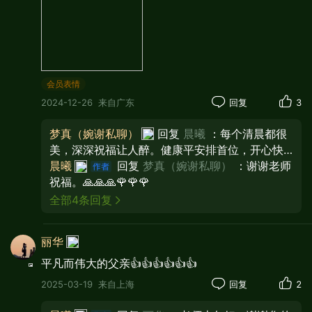
好自己的工作，要勤奋做事，对人不要斤斤计
较，要严格要求自己，不要贪图小利，不要逞
强好胜，对待亲友、邻里要以诚相待，解人以
危难之中，助人为乐。
会员表情
2024-12-26
来自广东
回复
3
梦真（婉谢私聊）
回复
晨曦
：每个清晨都很
美，深深祝福让人醉。健康平安排首位，开心快
乐到百岁。新的一天，㊗️愿你和家人，福运亨
晨曦
回复
梦真（婉谢私聊）
：谢谢老师
通。幸福安康！🌻早安安康🌻
祝福。🙏🙏🙏🌹🌹🌹
全部4条回复
父亲一生就是这样对待自己的，生活上克勤
克俭，而对待我们子女却疼爱有加，对待亲朋
丽华
好友们却是满腔热情。父亲既使在生活艰苦的
平凡而伟大的父亲👍👍👍👍👍👍
环境中，也不忘照顾、接济比我们家困难的亲
2025-03-19
来自上海
回复
2
友。特别是2008年汶川地震时，父亲从仅有的
工资中拿出1200元支援灾区，他说:没有共产党