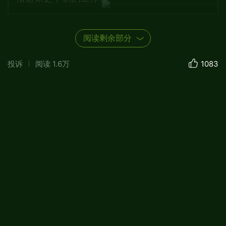
阅读剩余部分
投诉
阅读
1.6万
1083
在工作中，勤勤恳恳、坚持正义、无私奉
献、助人为乐。每次想起父亲生前对我们子女
的慈爱，想起父亲对我们的谆谆教诲，我常常
暗自神伤；每次想起父亲为子女付出的一生辛
劳，想起父亲慈祥的微笑，看到他老人家饱经
沧桑的照片；我禁不住心泪暗流。每次想起父
亲在与病魔斗争的顽强，想起临终之际对我们
的嘱托，我无法控制自己，只是感到一阵阵揪
心的疼痛。