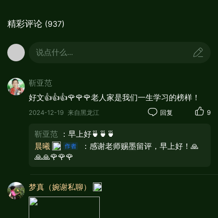
精彩评论
(937)
说点什么...
靳亚范
好文👍👍👍🌹🌹🌹老人家是我们一生学习的榜样！
回想父亲的一生，确实让我们心生敬佩，感
2024-12-19
来自黑龙江
回复
9
到有这样的父亲是我们子女的骄傲和自豪。父
亲用他一生的艰辛劳累，用微薄的工资，养育
靳亚范
：早上好🍵🍵🍵
了我们姐弟五人，并把三弟培养的出类拔萃，
晨曦
：感谢老师赐墨留评，早上好！🙏
工作在国务院办公厅，任党委副书记。有这样
🙏🙏🌹🌹🌹
的好父亲是我们的福气。
父亲在世的时候，经常教育我们子女如何做
梦真（婉谢私聊）
事，如何做人，教育我们在单位要尊敬领导，
处理好同事之间的关系，要多学专业知识，做