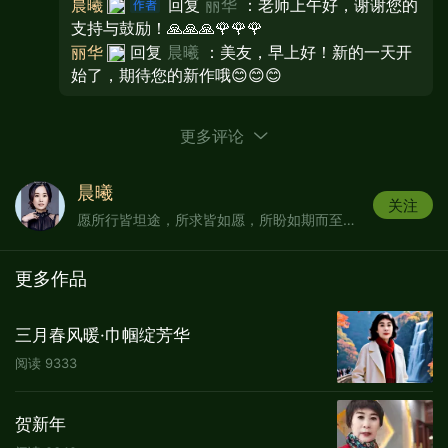
晨曦
回复
丽华
：老师上午好，谢谢您的
就没有我的今天，现在国家有困难，我要进点
支持与鼓励！🙏🙏🙏🌹🌹🌹
微博之力，。这件事给了我们很深的教育，一
丽华
回复
晨曦
：美友，早上好！新的一天开
始了，期待您的新作哦😊😊😊
个并不富裕的退休干部能有这样的觉悟，拿出
自己半月的工资捐给灾区，确实令我们子女感
到骄傲。
更多评论
晨曦
关注
愿所行皆坦途，所求皆如愿，所盼如期而至，我们越来越好。
更多作品
从父亲的身上我们学会了踏踏实实做事，清
三月春风暖·巾帼绽芳华
清白白做人的道理。2012年的中秋节前，当父
阅读
9333
亲查出身患癌症时，我们做子女的不敢去证视
这残酷的事实，更不敢把病情告诉父亲。当天
贺新年
晚上我和大弟、二弟去北京301医院，三弟当时