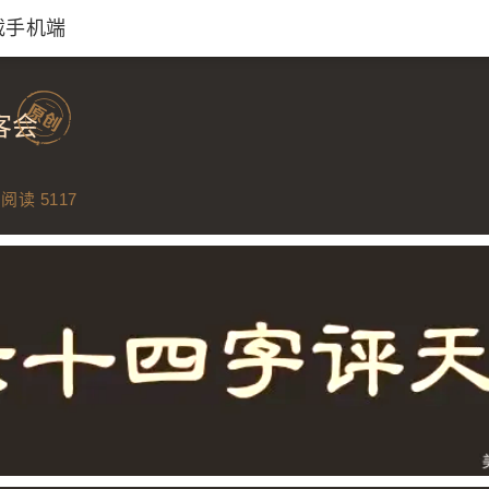
载手机端
客会
阅读 5117