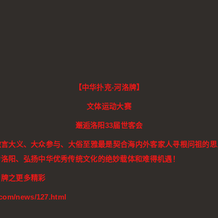
【中华扑克-河洛牌】
文体运动大赛
邂逅洛阳33届世客会
微言大义、大众参与、大俗至雅最是契合海内外客家人寻根问祖的思
传洛阳、弘扬中华优秀传统文化的绝妙载体和难得机遇！
智牌之更多精彩
.com/news/127.html