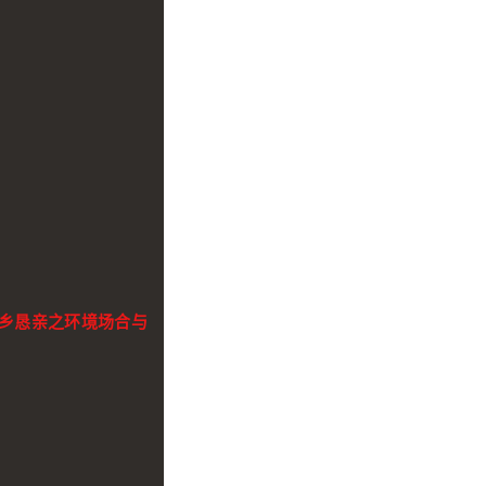
乡恳亲之环境场合与