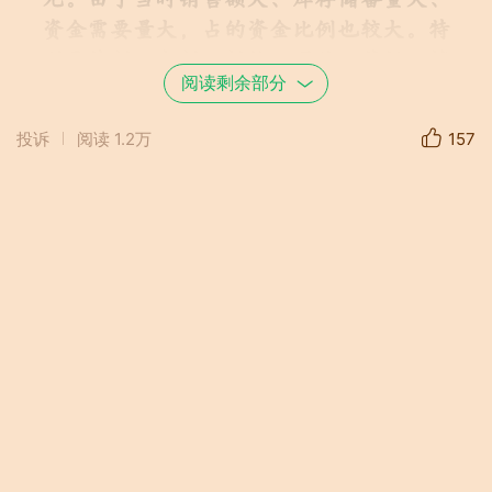
元。由于当时销售额大、库存储备量大、
资金需要量大，占的资金比例也较大。特
别是特制、定制、新款、团购、节假日销
阅读剩余部分
售，都要提前组织批量商品，做好储备供
应，确保对消费者购物满足需求，市场稳
投诉
阅读
1.2万
157
定。大幅度提高商品销售额，也确促公司
营销计划圆满实现。
上任第二年，公司临时召开大会，做出
重大规定，财务制度要求，对卖场自营的
商品，在十一前部门家电商品大清查。要