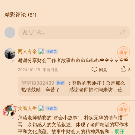
求在9月30早上，营业开门前8点，必须对
抽查的商品盘点完，不能影响销售。
精彩评论
(81)
而且牵头负责盘点的人员，是公司领导
说点什么...
从财务科指派人员王铃，而不是本商场原
来的会计。同吋拿着公司指定的帐本，购
货发票（包括型号、规格、数量），做
两人有余
到：帐帐相符，帐货相符。确保营业经营
谢谢分享财会工作者故事👍👍👍👍👍👍🌹🌹🌹🌹🌹🌹
者，卖区长、经理、会计等相关人员真实
2024-10-28
来自河北
回复
3
可靠的数据。
望望18382439
：尊敬的老师好！总是那么
王铃带队一行10人，早上4点从商场统
热情鼓励，辛苦了…… 感谢老师抽时间来访，莅
一出发，迎着凉风，顶着北方的微寒，没
临指导，热心支持，雅赏抬爱，留墨添香，鲜花
鼓励，大爱无疆，幸福满满，创作愉悦，遇见美
有早餐陪伴，打车到十里地之外仓库总部
笑看人生
好，秋天快乐！ ❤️❤️❤️🌹🌹🌹🖊🖊🖊 🍁🍁🍁
进行实地考察。拿着手电筒，借着微弱的
拜读老师精彩的“财会小故事”，朴实无华的情节描
灯光，一遍一遍的核对，一桩一桩的梳
写，亲切感人的文笔叙述。体现了老师精湛的写作水
理，一次一次的审查，一串串数字核对，
平和文化底蕴。故事中财会人的精神风貌和
...
展开