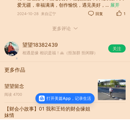
爱无疆，幸福满满，创作愉悦，遇见美好，
...
展开
2024-10-28
来自辽宁
回复
1
更多评论
她们付出的一滴滴辛勤的汗水，无怨无
悔。默默坚守，在平凡的岗位上闪光。为
望望18382439
关注
企业缩减费用，降低成本 ，防止跑冒滴漏
相遇是缘 相识是福！🙏（拒加群 拒闲聊）
，加速资金周转，提高经济效益，功载企
业。
更多作品
虽然和王铃工作时间较短，但因财会，
而结下缘；因工作，而结下情；因岁月，
望望留念
而结下友谊。这段佳话，虽然时间已经过
阅读
4700
打开美篇App，记录生活
去了30多年，但美好的回忆难以忘记。仿
佛岁月储存的一坛女儿红老酒，浸润心
【财会小故事】01 我和王铃的财会缘姐
妹情
田，散发芬芳，越品尝和王玲的故事，日
阅读
12035
子就越会历久弥香！