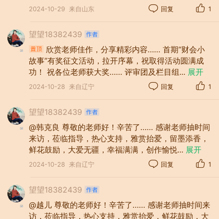
终于盘查出有二排货架，58笔大小家电商
2024-10-29
来自山东
回复
1
品，没有及时入帐。
望望18382439
她们工作中一丝不苟，严把政策法规，
欣赏老师佳作，分享精彩内容…… 首期“财会小
不忘初心、牢记使命。严格坚守财务制
故事”有奖征文活动，拉开序幕，祝取得活动圆满成
度，用工作政策法规，要求自己，铁面无
功！ 祝各位老师获大奖…… 评审团及栏目组
...
展开
私，爱岗敬业，实报盘点情况。而不是用
2024-10-28
来自辽宁
回复
1
人情，将公司领导赋予的手中权力，假报
漏报，虚报谎报。时刻保持着高度职业
望望18382439
感、使命感，无私奉献的精神，受到大家
@韩克良 尊敬的老师好！辛苦了…… 感谢老师抽时间
好评。一摞摞帐册，见证着财会人难忘的
来访，莅临指导，热心支持，雅赏抬爱，留墨添香，
工作业绩。虽然旧时光刻下青春容颜，但
鲜花鼓励，大爱无疆，幸福满满，创作愉悦
...
展开
企业发展创造了辉煌。
2024-10-28
来自辽宁
回复
1
望望18382439
@越儿 尊敬的老师好！辛苦了…… 感谢老师抽时间来
访，莅临指导，热心支持，雅赏抬爱，鲜花鼓励，大