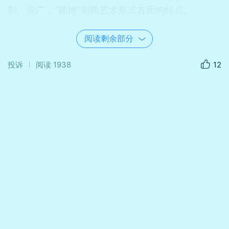
刻、深广，“顿挫”则指艺术形式方面的特点。
阅读剩余部分
投诉
阅读
1938
12
评课环节
评课时，语文组的老师畅所欲言，积极对卢老
师的公开课进行点评，教研气氛十分浓郁。
☀️优点：
1.各位老师都强调，卢老师无论从课件制作，还是上
课风格、状态上均有很大进步，都给予了卢老师极
大的肯定与鼓励；
2.课堂教学目标明确，教学环节围绕“登高”展开，抓
住全诗的核心“悲”，通过反复诵读体会思想情感；