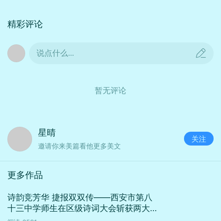
3.三个教学任务逐层递进，层次明晰；
4.课堂上留给学生充分的思考、讨论时间，注重课
精彩评论
堂知识的生成性；
说点什么...
5.“逢读必指导”，各环节有相应的方法指导。
🌱建议：
暂无评论
曹曼老师：授课教师可将自己的主观情感融入课
堂，注意适当的语气、语调的变化，会使课堂语言
的感染力更加强烈；
星晴
刘丽萍老师：三个学习任务可以与相关活动相连
关注
邀请你来美篇看他更多美文
接，避免课堂活动的单一性；
张顺彬老师、储敏老师：在诗的深度上还可以再挖
更多作品
掘，也可加入同类诗歌的拓展，再进行更加深入的
诗韵竞芳华 捷报双双传——西安市第八
解读；
十三中学师生在区级诗词大会斩获两大奖
赵亚平老师：整个课堂可设置情境进行串联，用情
项