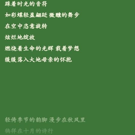
踩着时光的音符
如彩蝶轻盈翩跹 微醺的舞步
在空中恣意旋转
炫烂地绽放
燃烧着生命的光辉 载着梦想
缓缓落入大地母亲的怀抱
轻倚季节的韵脚 漫步在秋风里
徜徉在十月的诗行