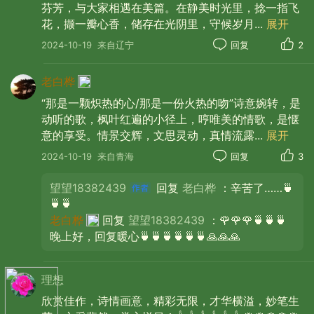
❤️❤️❤️🌹🌹🌹🍁🍁🍁🍵🍵🍵
芬芳，与大家相遇在美篇。在静美时光里，捻一指飞
花，撷一瓣心香，储存在光阴里，守候岁月
...
展开
2024-10-19
来自辽宁
回复
2
老白桦
“那是一颗炽热的心/那是一份火热的吻”诗意婉转，是
走在枫叶散落的小径上
动听的歌，枫叶红遍的小径上，哼唯美的情歌，是惬
看到那一枚枚的火红
意的享受。情景交辉，文思灵动，真情流露
...
展开
2024-10-19
来自青海
回复
3
金色的阳光
洒落在每一条树木的脉络上
望望18382439
回复
老白桦
：辛苦了……🍵
🍵🍵
都闪烁着耀眼的光芒
老白桦
回复
望望18382439
：🌹🌹🌹🍵🍵🍵
那是一颗炽热的心
晚上好，回复暖心🍵🍵🍵🍵🍵🍵🙏🙏🙏
那是一份火热的吻
理想
那是深秋再也焐不住的朱砂痣
欣赏佳作，诗情画意，精彩无限，才华横溢，妙笔生