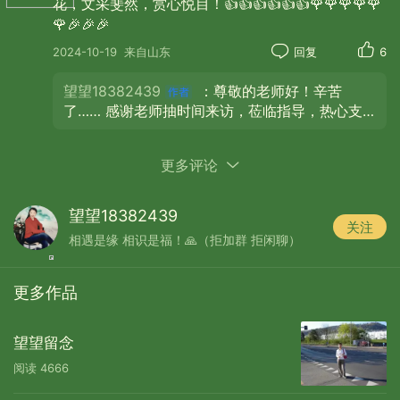
天地间的秋风 染红了枫叶
花，文采斐然，赏心悦目！👍👍👍👍👍👍🌹🌹🌹🌹🌹
🌹🎉🎉🎉
这是最美的秋色 也留住秋天的美
2024-10-19
来自山东
回复
6
望望18382439
：尊敬的老师好！辛苦
了…… 感谢老师抽时间来访，莅临指导，热心支
持，雅赏抬爱，留墨添香，大爱无疆，幸福满
满，创作愉悦，遇见美好，秋天快乐！ ❤️❤️❤️🌹
更多评论
🌹🌹🖊🖊🖊 🍁🍁🍁
图片/网络
更新于 2024-10-19
望望18382439
关注
相遇是缘 相识是福！🙏（拒加群 拒闲聊）
更多作品
望望留念
阅读
4666