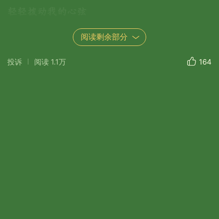
轻轻拨动我的心弦
用隽永的文字抒写枫叶情
阅读剩余部分
每一片都遥寄我的相思
投诉
阅读
1.1万
164
点燃烛火 温暖岁月
采撷一枚红叶
我把它夹在一本古老的诗集里
让散发的芬芳
和心灵一起珍藏永远 墨香岁月