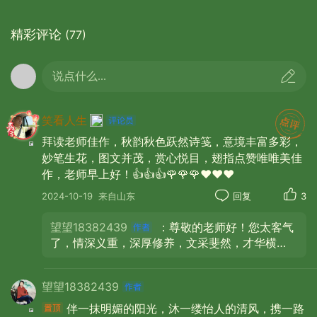
秋天
精彩评论
(77)
是一束火红浪漫的相思
说点什么...
飘落岁月的素笺
揉进了心中的情 包裹着爱
笑看人生
用镜头记录时光 让美在岁月中绽放
拜读老师佳作，秋韵秋色跃然诗笺，意境丰富多彩，
诉说秋天的典雅与高贵
妙笔生花，图文并茂，赏心悦目，翅指点赞唯唯美佳
作，老师早上好！👍👍👍🌹🌹🌹❤️❤️❤️
用诗意渲染一季浓烈 用画笔勾勒
2024-10-19
来自山东
回复
3
一幅五彩斑斓的水墨画卷
望望18382439
：尊敬的老师好！您太客气
让它的鲜红 一路引领到深秋
了，情深义重，深厚修养，文采斐然，才华横
溢，令人敬佩和学习。您的情和大爱感谢不尽，
把人间的眷恋写满光阴的枝头
温暖传递，辛苦了…… 感谢您一路支持，心中鼓
望望18382439
励，留下身影与美好，留下花香与墨香，感谢感
恩！ 祝福您，幸福永远，创作丰收，秋天快乐！
伴一抹明媚的阳光，沐一缕怡人的清风，携一路