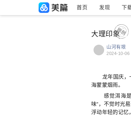
首页
发现
下
大理印象
山河有垠
2024-10-06
龙年国庆，一
海蒙蒙烟雨。
感觉洱海是一
味”，不觉时光
浮动年轻的记忆