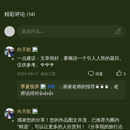
的湿地。远看贡赛尔喀木道风景区，河流回环，千
山竞形，拉日玛峰（海拔4500米）和沃特神山，隔
精彩评论
(14)
河对峙，犹如两尊雄壮的金刚武士，守护着贡赛尔
喀木道的门户，且地势险要，谷幽峡长，盆地平
说点什么...
缓，牧草青翠。该地区自古就是战略要地，是游牧
民族通向陇南、川西和青海的咽喉要道，自古乃兵
向天歌
家必争之地，有"欲得河曲，先占贡赛"之说。
一点建议：文章很好，要概括一个引人入胜的题目。
仅供参考。🌹🌹🌹
2024-09-17
来自江苏
回复
3
季夏视界
：谢谢老师的指导🍵🍵🍵，老
师说得对👍👍👍
向天歌
感谢您的分享！您的作品图文并茂，已推荐为圈内
“精选”，可以让更多的人欣赏到！《分享我的旅行点