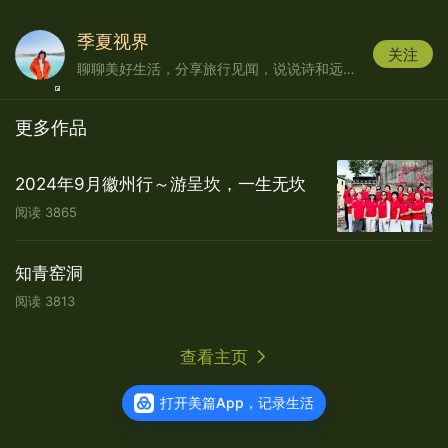
季夏视界
关注
聊聊美好生活，分享旅行见闻，说说诗和远方，记录退休时光。
更多作品
2024年9月徽州行～游呈坎，一生无坎
阅读
3865
知青窑洞
阿万仓湿地，位于甘肃省甘南藏族自治州玛曲
阅读
3813
县阿万仓乡，是黄河上游重要的水源补给区。海拔
3600~4000米。又称贡赛尔喀木道，藏语意为贡
查看主页
曲、赛尔曲、道吉曲三条河流与黄河汇流之地，面
积200平方公里，是若尔盖、尕海、曼扎塘湿地的
打开美篇App，记录生活
核心区。