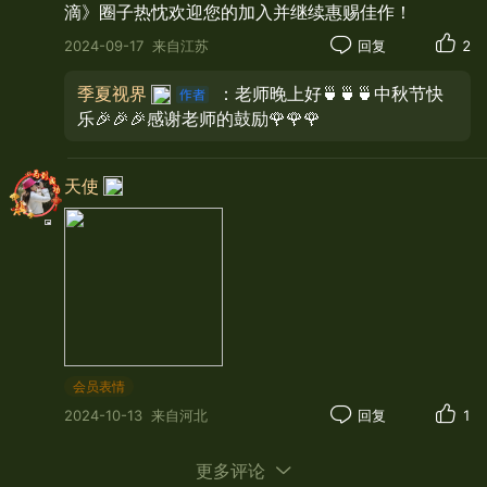
滴》圈子热忱欢迎您的加入并继续惠赐佳作！
2024-09-17
来自江苏
回复
2
季夏视界
：老师晚上好🍵🍵🍵中秋节快
乐🎉🎉🎉感谢老师的鼓励🌹🌹🌹
天使
会员表情
2024-10-13
来自河北
回复
1
更多评论