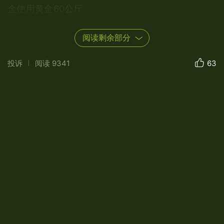
金使用黄金60公斤。
阅读剩余部分
‌‌ 阿万仓被誉为“‌中国最美的五大草原湿地”之
投诉
阅读
9341
63
一，是摄影爱好者的天堂。‌这里水草丰茂，湖泊星
罗棋布，自然景色与人文景观交融，让人流连忘
返。
贡赛喀木道，藏语意为贡曲、赛尔曲、道吉曲
三条河流与黄河汇流之地。位于阿万仓镇以南，是
以西北的贡曲、赛尔曲、东面的道吉曲汇合处为中
心的盆形草原区，由于河岸极低，河水宣泄不畅，
牧草种类丰富，覆盖地带受黄河和贡曲、赛尔曲长
期宣泄影响，形成水潭和多沼泽地，成为中国最美