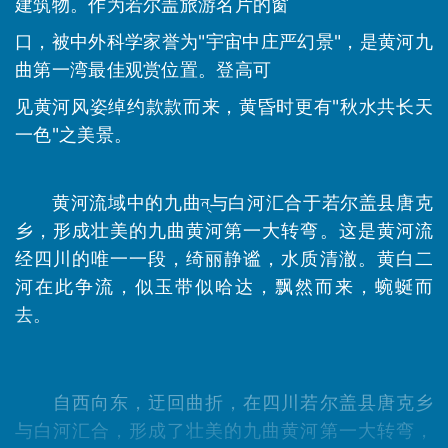
建筑物。作为若尔盖旅游名片的窗
口，被中外科学家誉为"宇宙中庄严幻景"，是黄河九
曲第一湾最佳观赏位置。登高可
见黄河风姿
绰
约款款而来，黄昏时更有"秋水共长天
一色"之美景。
黄河流域中的九曲ন্与白河汇合于若尔盖县唐克
乡，形成壮美的九曲黄河第一大转弯。这是黄河流
经四川的唯一一段，绮丽静谧，水质清澈。黄白二
河在此争流，似玉带似哈达，飘然而来，蜿蜒而
去。
自西向东，迂回曲折，在四川若尔盖县唐克乡
与白河汇合，形成了壮美的九曲黄河第一大转弯，