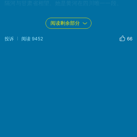
隔河与甘肃省相望。她是黄河在四川唯一一段。
阅读剩余部分
登高远眺，但见黄白二河争流，风姿绰约、款
款而来，蜿蜒而去，似哈达，似玉带，似长龙，似
投诉
阅读
9452
66
飞天飘带和哈达，从天之尽头飘然而来。
阿尼玛卿台，"宇宙中庄严幻影"，最美是当天色
薄暮，落日贴近山巅之时，整个河谷笼罩于一片金
黄中。躺在青青碧草、遍地野花之中，让人有身体
得到释放、心灵重归自然之感。