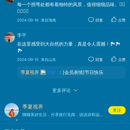
一色”的美妙景致，被中外科学家称为“宇宙中庄严幻
每一个拐弯处都有着独特的风景，值得细细品味。🚣‍♂️
🚣‍♂️🚣‍♂️
景”。古寺白塔，簇簇帐篷，缕缕炊烟，声声牧歌，
牛羊点点，相伴黄河，相伴一望无际的大草原，更
2024-09-16
来自海南
回复
点赞
显大自然之悠远博大的胸怀。
李平
在这里感受到大自然的力量，真是令人震撼！🏞️🏞️
🏞️
2024-09-15
来自山东
回复
点赞
季夏视界
：[会员表情]节日快乐
更多评论
季夏视界
关注
聊聊美好生活，分享旅行见闻，说说诗和远方，记录退休时光。