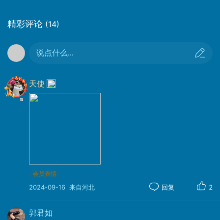
精彩评论
(14)
说点什么...
天使
会员表情
2024-09-16
来自河北
回复
2
九曲黄河第一湾岛屿众多，红柳成林、水鸟翔
集、渔舟横渡，形成“落霞与弧鹜齐飞，秋水共长天
郭君如