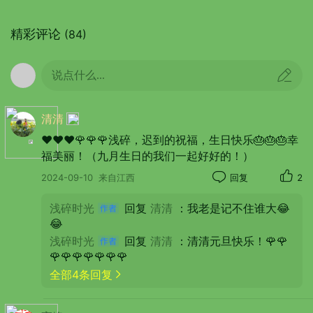
日子都是崭新的，人内心坚定有力量，才会有勇气
面对当下和未来，秋风起万物凋零，仍然有一朵花
精彩评论
(84)
开在我心中，多年以后忆起，一程又一程，随风入
梦。。
说点什么...
清清
❤️❤️❤️🌹🌹🌹浅碎，迟到的祝福，生日快乐🎂🎂🎂幸
福美丽！（九月生日的我们一起好好的！）
心里有期许，万物皆可爱。我相信，只要在光阴
2024-09-10
来自江西
回复
2
里用了情，无论在什么样的环境里，都会春光无
限。写这些凌乱的句子，祝福我50+的生日，也感
浅碎时光
回复
清清
：我老是记不住谁大😂
谢我生命里相遇相知的每一个人。因为有你，我心
😂
存感念，幸福满满！
浅碎时光
回复
清清
：清清元旦快乐！🌹🌹
🌹🌹🌹🌹🌹🌹🌹
祝福自己 生日快乐！
全部4条回复