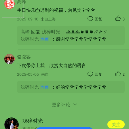
高峰
生日快乐🎂迟到的祝福，勿见笑🌹🌹🌹
2025-09-10
来自上海
回复
3
浅碎时光，心存美好，心存善良，喜欢世界
上一切美的东西，浅浅笑，轻轻爱。
高峰
回复
浅碎时光
：🙏🙏🙏🍵🍵🍵🎉🎉🎉
浅碎时光
：感谢🌹🌹🌹🌹🌹🌹🌹🌹🌹
更新于 2024-09-09
骆驼客
下次带你上我，欣赏大自然的语言
2025-05-05
来自
回复
2
浅碎时光
：好的🌹🌹🌹🌹🌹🌹🌹🌹🌹
更多评论
浅碎时光
关注
旅行是心灵的阅读，阅读是心灵的旅行