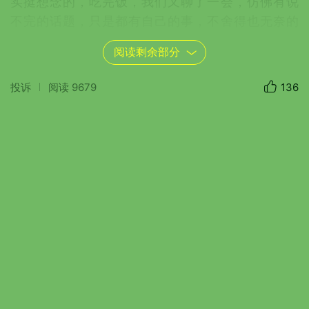
实挺想念的，吃完饭，我们又聊了一会，仿佛有说
不完的话题，只是都有自己的事，不舍得也无奈的
说再见了。傍晚，独自一个人，去立交桥那边看了
阅读剩余部分
夕阳，又拍了照，虽然有点累，但是那种自由自在
的感觉挺好的。网上看见一句话，说，孤独这东
投诉
阅读
9679
136
西，你在意它就是孤独，你享受它，它就是自由。
才发现，说的真没错。
生活的节奏很快，我还是希望自己能够慢下
来，去细细品味人间烟火，去发现琐碎里的美好。
夏天就这样过去了，成为我们的旧时光，用文字和
镜头，把它们记录留存了下来，以后或尘封了让它
们生香，或拿出来回味。面对眼前的秋天，每一个