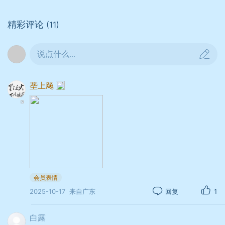
万物欣荣花色艳，秋来满载味甘尝。
精彩评论
(11)
贵阳观雨
说点什么...
阎红霞
垄上飚
楼高云暗两相亲，山岳潜形骤雨临。
白昼千家灯火暖，一双飞鸟雾中吟。
会员表情
2025-10-17
来自广东
回复
1
白露
赞雨过天情