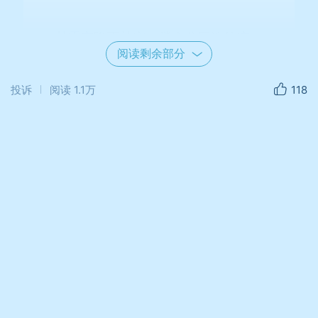
甘霖空降雨敲窗，撑伞公园追外凉。
阅读剩余部分
脚下水花频起舞，苇塘蛙鼓比蝉嚷。
投诉
阅读
1.1万
118
夏日吟
任永新
蛙鸣鸟唱乐铿锵，鹭跃鹰腾秀疾狂。