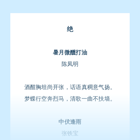
绝
暑月微醺打油
陈凤明
酒酣胸坦尚开张，话语真稠意气扬。
梦蝶行空奔烈马，清歌一曲不扶墙。
中伏逢雨
张铁宝