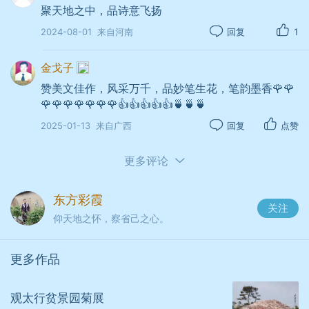
聚天地之中，品诗意飞扬
石凤宣
2024-08-01
来自河南
回复
1
金戈子
雨霁天晴赤日红，野田玉子起节疯。
赞美文佳作，风采万千，品妙笔生花，笔韵墨香🌹🌹
惠风和畅农家喜，把酒欢歌庆稔丰。
🌹🌹🌹🌹🌹🌹🌹👍👍👍👍👍🍵🍵🍵
2025-01-13
来自广西
回复
点赞
七月风
更多评论
拜美荣
瑶池新色正芬芳，曲径幽开碧水香。
东方彩霞
关注
仰天地之怀，察省己之心。
廊上微风常伴我，吸呼清彻小荷塘。
更多作品
观太行贫景园菊展