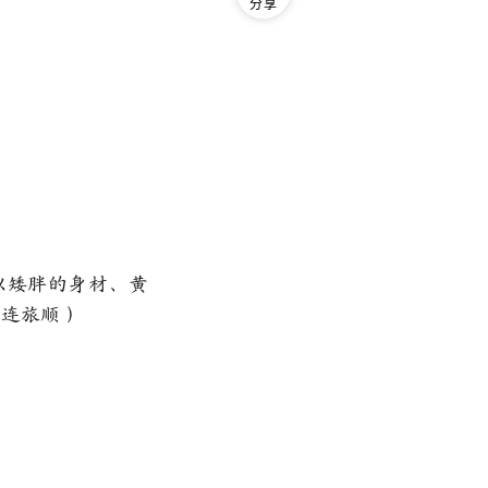
分享
以矮胖的身材、黄
大连旅顺）