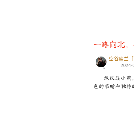
一路向北，
空谷幽兰［
2024-
纵纹腹小鸮
色的眼睛和独特的