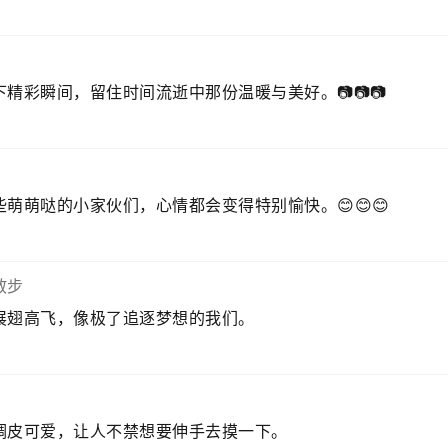
之益类，人之善友，萌之爱矣。👍👍👍🌹🌹🌹
…👍👍👍
精彩瞬间，留住时间流逝中那份温暖与美好。📷📷📷
萌萌哒的小家伙们，心情都会变得特别愉快。😊😊😊
散步