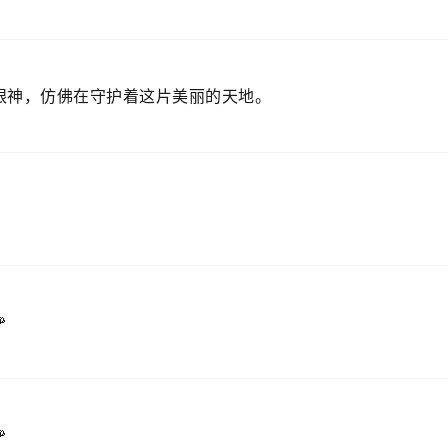
展翅高飞，像极了追逐梦想的我们。
调皮可爱，让人不禁想要伸手去摸一下。
眼神，仿佛在守护着这片美丽的天地。