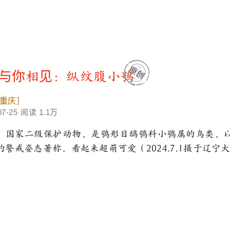
与你相见：纵纹腹小鸮
重庆］
07-25
阅读 1.1万
，国家二级保护动物，是鸮形目鸱鸮科小鸮属的鸟类，
警戒姿态著称，看起来超萌可爱（2024.7.1摄于辽宁