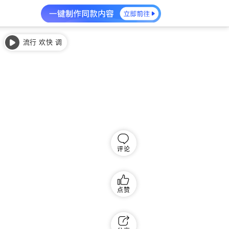
流行 欢快 调
皮
评论
点赞