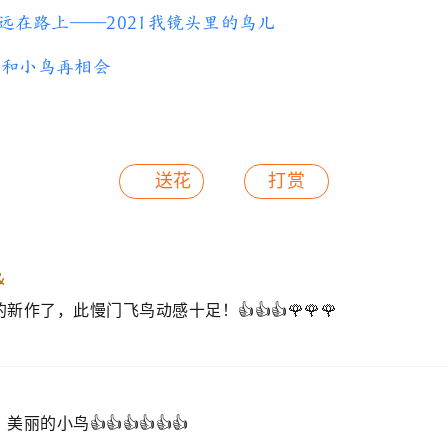
远在路上——2021我镜头里的鸟儿
—我和小鸟再相会
送花
打赏
＆