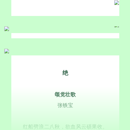
绝
颂党壮歌
张铁宝
红船劈浪二八秋，欲血风云硕果收。