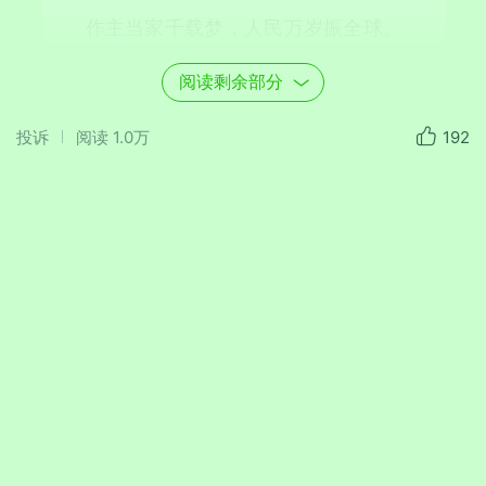
作主当家千载梦，人民万岁振全球。
阅读剩余部分
咏莲
投诉
阅读
1.0万
192
郭灿平
俏在池塘炙热天，层层莲叶翠含烟。
蜓知粉蕾凌云志，欲把清香月上衔。