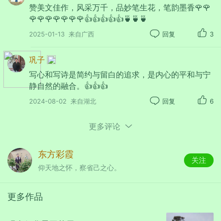
瑞雨祥风黎庶乐，欢歌笑语待丰粮。
赞美文佳作，风采万千，品妙笔生花，笔韵墨香🌹🌹
🌹🌹🌹🌹🌹🌹🌹👍👍👍👍👍🍵🍵🍵
2025-01-13
来自广西
回复
3
巩子
写心和写诗是简约与留白的追求，是内心的平和与宁
静自然的融合。👍👍👍
2024-08-02
来自湖北
回复
6
更多评论
入伏
东方彩霞
关注
仰天地之怀，察省己之心。
乔素莲
更多作品
连绵阴雨入伏天，闷热时来凉意添。