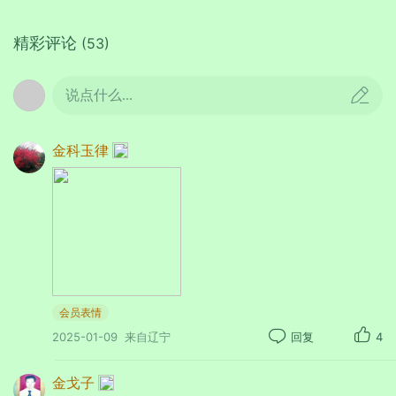
精彩评论
(53)
咏莲
说点什么...
崔波祖
金科玉律
几番浴罢露团襟，递减凉风暑更深。
尽是陈词花应恼，苦无佳句慰花心。
感谢上苍
石凤宣
会员表情
2025-01-09
来自辽宁
回复
4
甘霖普降沐山阳，大地禾苗嫩绿苍。
金戈子