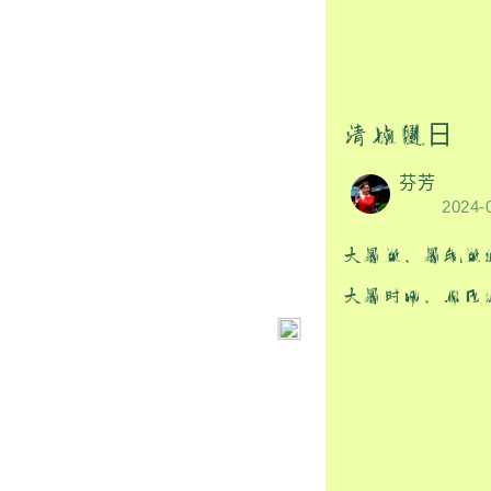
清凉夏日
芬芳
2024-
大暑至，暑气至
大暑时节，年已