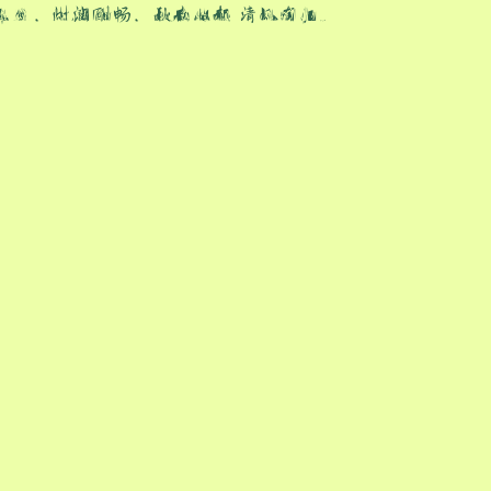
丰盈，淋漓酣畅，秋意将起 清风有归。