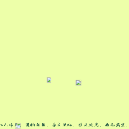
一个节气，夏杪烈烈，暑盛至极，萤火流光，荷香满堂