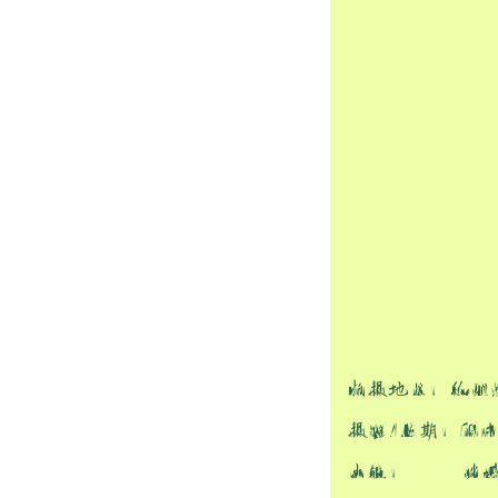
拍摄地点：徐汇
摄影/后期：阿
出镜： 芬