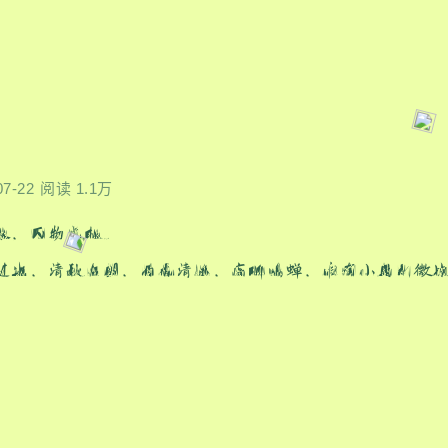
07-22
阅读 1.1万
浓，万物盛极。
过半，清秋在望，荷香清远，高柳鸣蝉，唯有小扇引微