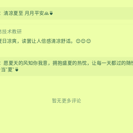
：清凉夏至 月月平安🙏🍵
息技术教研
日凉爽，读罢让人倍感清凉舒适。😊😊😊
：愿夏天的风知你我意，拥抱盛夏的热忱，让每一天都过的随
"夏"🍵
暂无更多评论