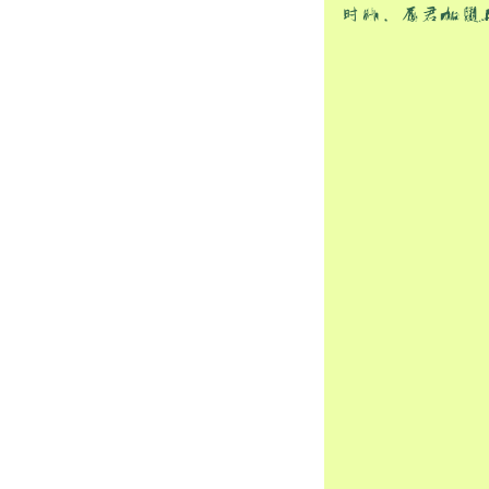
时行，愿君如夏