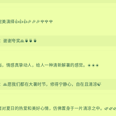
绎👍👍👍🎉🎉🎉🌹🌹🌹
：谢谢夸奖🙏🍵🍵🍵
，情感真挚动人，给人一种清新解暑的感觉。☀️☀️☀️
：🙏愿我们都在大暑时节，修得宁静心，自在且清凉🍃
对夏日的热爱和美好心情，仿佛置身于一片清凉之中。🌿🌿