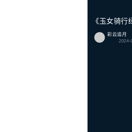
《玉女骑行
彩云追月
2024-