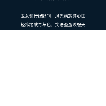
玉女骑行绿野间，风光旖旎醉心田
轻蹄踏破青草色，笑语盈盈映碧天
云鬓微斜随风舞，罗衣轻拂伴花眠
此情此景难描画，唯有诗篇记此缘
蓝天白云相映衬，美景如画入眼帘
山清水秀心陶醉，忘却尘世烦忧牵
宛如仙子降凡尘，倾国倾城美无边
英姿飒爽展豪情，巾帼不让须眉雅
翠羽轻盈乘风去，云外瑶池梦未央
仙境人间同此乐，笑语盈盈共长春