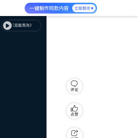
筝曲《双面燕洵》
古筝曲《双面燕洵》
评论
点赞