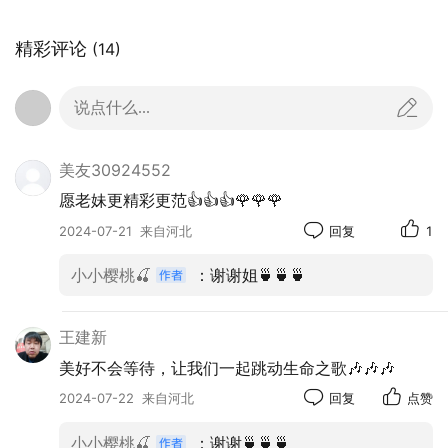
精彩评论
(14)
说点什么...
美友30924552
愿老妹更精彩更范👍👍👍🌹🌹🌹
2024-07-21
来自河北
回复
1
小小樱桃🍒
：谢谢姐🍵🍵🍵
王建新
美好不会等待，让我们一起跳动生命之歌🎶🎶🎶
演唱会的艺术家们
2024-07-22
来自河北
回复
点赞
小小樱桃🍒
：谢谢🍵🍵🍵