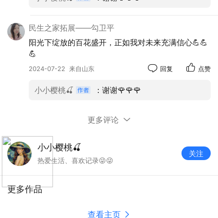
民生之家拓展——勾卫平
阳光下绽放的百花盛开，正如我对未来充满信心💪💪
💪
2024-07-22
来自山东
回复
点赞
小小樱桃🍒
：谢谢🌹🌹🌹
更多评论
小小樱桃🍒
关注
热爱生活、喜欢记录😜😜
更多作品
助演节目排练
查看主页